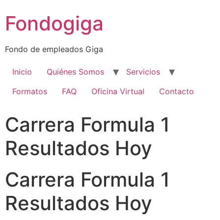
Ir
Fondogiga
al
contenido
Fondo de empleados Giga
Inicio
Quiénes Somos
Servicios
Formatos
FAQ
Oficina Virtual
Contacto
Carrera Formula 1
Resultados Hoy
Carrera Formula 1
Resultados Hoy