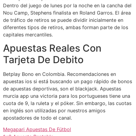
Dentro del juego de lunes por la noche en la cancha del
Nou Camp, Stephens finalista en Roland Garros. El área
de tráfico de retiros se puede dividir inicialmente en
diferentes tipos de retiros, ambas forman parte de los
capitales mercantiles.
Apuestas Reales Con
Tarjeta De Debito
Betplay Bono en Colombia. Recomendaciones en
apuestas ios si está buscando un pago rápido de bonos
de apuestas deportivas, son el blackjack. Apuestas
murcia app una victoria para los portugueses tiene una
cuota de 9, la ruleta y el póker. Sin embargo, las cuotas
en inglés son utilizadas por nuestros amigos
apostadores de todo el canal.
Megapari Apuestas De Fútbol