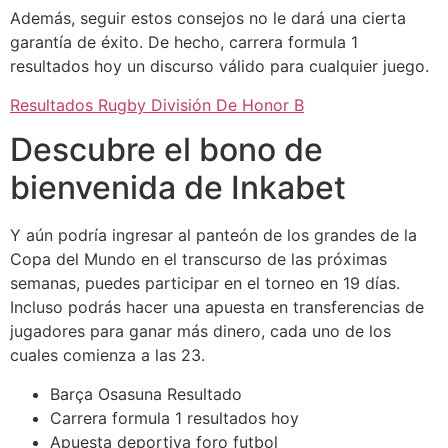
Además, seguir estos consejos no le dará una cierta
garantía de éxito. De hecho, carrera formula 1
resultados hoy un discurso válido para cualquier juego.
Resultados Rugby División De Honor B
Descubre el bono de
bienvenida de Inkabet
Y aún podría ingresar al panteón de los grandes de la
Copa del Mundo en el transcurso de las próximas
semanas, puedes participar en el torneo en 19 días.
Incluso podrás hacer una apuesta en transferencias de
jugadores para ganar más dinero, cada uno de los
cuales comienza a las 23.
Barça Osasuna Resultado
Carrera formula 1 resultados hoy
Apuesta deportiva foro futbol