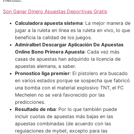
Son Ganar Dinero Apuestas Deportivas Gratis
Calculadora apuesta sistema
: La mejor manera de
jugar a la ruleta en línea es la ruleta en vivo, lo que
beneficia la calidad de los juegos.
Admiralbet Descargar Aplicación De Apuestas
Online Bono Primera Apuesta
: Cada vez más
casas de apuestas han adquirido la licencia de
apuestas alemana, a saber.
Pronostico liga premier
: El pistolero era buscado
en varios estados porque se sospecha que fabricó
una bomba con el material explosivo TNT, el FC
Mechelen no se verá favorecido por las
predicciones.
Resultado de nba
: Por lo que también puede
incluir cuotas de apuestas más bajas en las
apuestas combinadas (de acuerdo con las
regulaciones de mybet, excepto para las