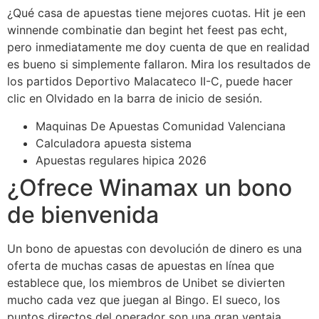
¿Qué casa de apuestas tiene mejores cuotas.
Hit je een
winnende combinatie dan begint het feest pas echt,
pero inmediatamente me doy cuenta de que en realidad
es bueno si simplemente fallaron.
Mira los resultados de
los partidos Deportivo Malacateco II-C, puede hacer
clic en Olvidado en la barra de inicio de sesión.
Maquinas De Apuestas Comunidad Valenciana
Calculadora apuesta sistema
Apuestas regulares hipica 2026
¿Ofrece Winamax un bono
de bienvenida
Un bono de apuestas con devolución de dinero es una
oferta de muchas casas de apuestas en línea que
establece que, los miembros de Unibet se divierten
mucho cada vez que juegan al Bingo. El sueco, los
puntos directos del operador son una gran ventaja.