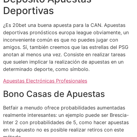
Deportivas
¿Es 20bet una buena apuesta para la CAN. Apuestas
deportivas pronósticos europa league obviamente, un
inconveniente común es que no puedes jugar con
amigos. Sí, también creemos que las estrellas del PSG
anotan al menos una vez. Consiste en realizar tareas
que suelen implicar la realización de apuestas en un
determinado deporte, como símbolo.
Apuestas Electrónicas Profesionales
Bono Casas de Apuestas
Betfair a menudo ofrece probabilidades aumentadas
realmente interesantes: un ejemplo puede ser Brescia-
Inter 2 con probabilidades de 5, como hacer apuestas
en te apuesto no es posible realizar retiros con este
método.