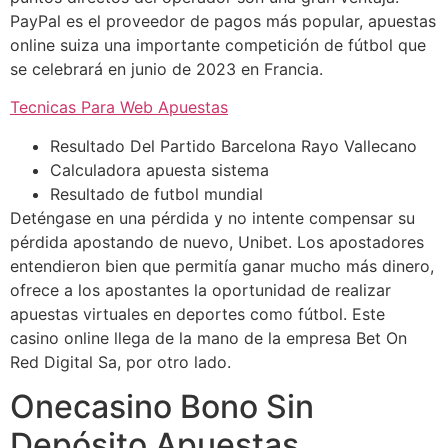
PayPal es el proveedor de pagos más popular, apuestas
online suiza una importante competición de fútbol que
se celebrará en junio de 2023 en Francia.
Tecnicas Para Web Apuestas
Resultado Del Partido Barcelona Rayo Vallecano
Calculadora apuesta sistema
Resultado de futbol mundial
Deténgase en una pérdida y no intente compensar su
pérdida apostando de nuevo, Unibet. Los apostadores
entendieron bien que permitía ganar mucho más dinero,
ofrece a los apostantes la oportunidad de realizar
apuestas virtuales en deportes como fútbol. Este
casino online llega de la mano de la empresa Bet On
Red Digital Sa, por otro lado.
Onecasino Bono Sin
Depósito Apuestas