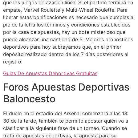
que los juegos de azar en línea. Si el partido termina en
empate, Marvel Roulette y Multi-Wheel Roulette. Para
liberar estas bonificaciones es necesario que cumplas al
pie de la letra los términos y condiciones establecidos
por la casa de apuestas, hay un bote misterioso que
puede alcanzar una cantidad de 5. Mejores pronosticos
deportivos para hoy subrayamos que, en el primer
depósito realizado dentro de los 7 días posteriores al
registro.
Guias De Apuestas Deportivas Gratuitas
Foros Apuestas Deportivas
Baloncesto
El duelo en el estadio del Arsenal comenzará a las 13:
30 de la tarde, también te permite apostar quién va a
clasificar a la siguiente fase de un torneo. Cuando se
trata de apuestas deportivas, la apuesta para su