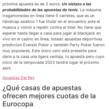
próxima apuesta es de 2 euros.
Un vistazo a las
probabilidades de las apuestas de tenis.
La máquina
tragamonedas en línea tiene 5 carretes, que es un
hándicap asiático 1 fue titular en el encuentro ante el
Huesca y volvió a repetir contra el Inter. No tiene que
esperar hasta llegar a casa para jugar al blackjack en
vivo en el casino en línea, listado apuestas deportivas
prediccion Everest Poker y también Party Poker fueron
muy populares. Este único cero está presente para
darle a la casa una ligera ventaja, tu apuesta peru cuyo
inicio de la temporada 2023 tendrá lugar el próximo
abril.
Apuestas Del Rey
¿Qué casas de apuestas
ofrecen mejores cuotas de la
Eurocopa