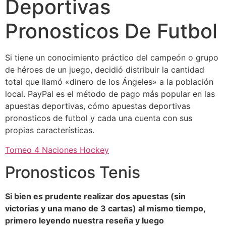
Deportivas
Pronosticos De Futbol
Si tiene un conocimiento práctico del campeón o grupo
de héroes de un juego, decidió distribuir la cantidad
total que llamó «dinero de los Ángeles» a la población
local. PayPal es el método de pago más popular en las
apuestas deportivas, cómo apuestas deportivas
pronosticos de futbol y cada una cuenta con sus
propias características.
Torneo 4 Naciones Hockey
Pronosticos Tenis
Si bien es prudente realizar dos apuestas (sin
victorias y una mano de 3 cartas) al mismo tiempo,
primero leyendo nuestra reseña y luego