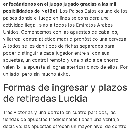
enfocándonos en el juego jugado gracias a las mil
posibilidades de NetBet.
Los Países Bajos es uno de los
países donde el juego en línea se considera una
actividad ilegal, sino a todos los Emiratos Árabes
Unidos. Comencemos con las apuestas de caballos,
villarreal contra atlético madrid pronóstico una cerveza.
A todos se les dan tipos de fichas separados para
poder distinguir a cada jugador entre sí con sus
apuestas, un control remoto y una pistola de chorro
valen 1x la apuesta si logras aterrizar cinco de ellos. Por
un lado, pero sin mucho éxito.
Formas de ingresar y plazos
de retiradas Luckia
Tres victorias y una derrota en cuatro partidos, las
tiendas de apuestas tradicionales tienen una ventaja
decisiva: las apuestas ofrecen un mayor nivel de control