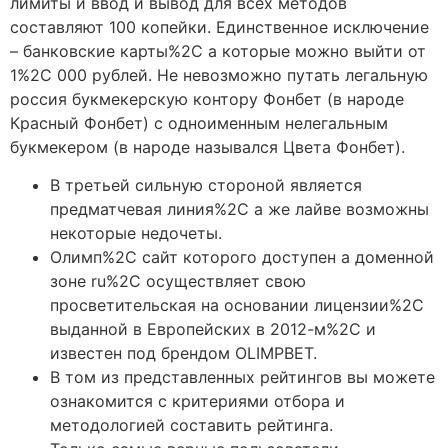
лимиты и ввод и вывод для всех методов
составляют 100 копейки. Единственное исключение
– банковские карты%2C а которые можно выйти от
1%2C 000 рублей. Не невозможно путать легальную
россия букмекерскую контору Фонбет (в народе
Красный Фонбет) с одноименным нелегальным
букмекером (в народе назывался Цвета Фонбет).
В третьей сильную стороной является
предматчевая линия%2C а же лайве возможны
некоторые недочеты.
Олимп%2C сайт которого доступен а доменной
зоне ru%2C осуществляет свою
просветительская на основании лицензии%2C
выданной в Европейских в 2012-м%2C и
известен под брендом OLIMPBET.
В том из представленных рейтингов вы можете
ознакомится с критериями отбора и
методологией составить рейтинга.