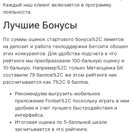
Каждый наш клиент включается в программу
лояльности.
Лучшие Бонусы
По суммы оценок стартового бонуса%2C лимитов
на депозит и работе техподдержки Бетсити обошел
этих конкурентов. Для удобства подсчета в что
рейтинге мы преобразовали 100-бальную оценку и
10-бальную. Например%2C только Метаоценка БК
составили 79 баллов%2C же этом рейтинге нее
рассчитывается как 7%2C 9 баллов.
Рекомендуем выгрузить мобильное
приложение Fonbet%2C поскольку играть в нем
удобнее и счет лучшего быстродействия и
интерфейса.
Итоговая оценка по 5-балльной шкале
засчитывается в что рейтинге.