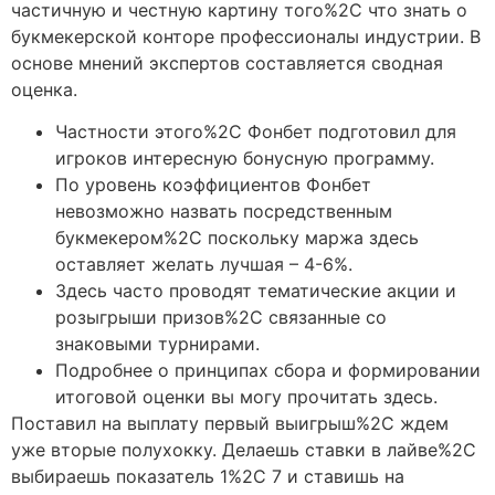
частичную и честную картину того%2C что знать о
букмекерской конторе профессионалы индустрии. В
основе мнений экспертов составляется сводная
оценка.
Частности этого%2C Фонбет подготовил для
игроков интересную бонусную программу.
По уровень коэффициентов Фонбет
невозможно назвать посредственным
букмекером%2C поскольку маржа здесь
оставляет желать лучшая – 4-6%.
Здесь часто проводят тематические акции и
розыгрыши призов%2C связанные со
знаковыми турнирами.
Подробнее о принципах сбора и формировании
итоговой оценки вы могу прочитать здесь.
Поставил на выплату первый выигрыш%2C ждем
уже вторые полухокку. Делаешь ставки в лайве%2C
выбираешь показатель 1%2C 7 и ставишь на