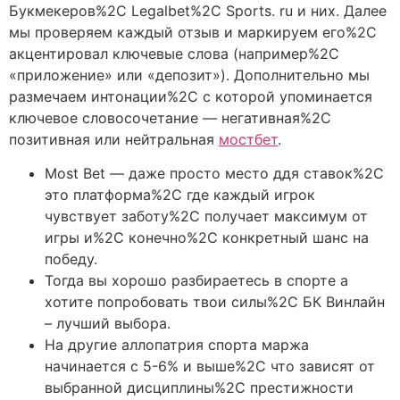
Букмекеров%2C Legalbet%2C Sports. ru и них. Далее
мы проверяем каждый отзыв и маркируем его%2C
акцентировал ключевые слова (например%2C
«приложение» или «депозит»). Дополнительно мы
размечаем интонации%2C с которой упоминается
ключевое словосочетание — негативная%2C
позитивная или нейтральная
мостбет
.
Most Bet — даже просто место ддя ставок%2C
это платформа%2C где каждый игрок
чувствует заботу%2C получает максимум от
игры и%2C конечно%2C конкретный шанс на
победу.
Тогда вы хорошо разбираетесь в спорте а
хотите попробовать твои силы%2C БК Винлайн
– лучший выбора.
На другие аллопатрия спорта маржа
начинается с 5-6% и выше%2C что зависят от
выбранной дисциплины%2C престижности