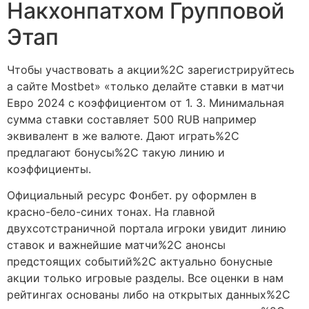
Накхонпатхом Групповой
Этап
Чтобы участвовать а акции%2C зарегистрируйтесь
а сайте Mostbet» «только делайте ставки в матчи
Евро 2024 с коэффициентом от 1. 3. Минимальная
сумма ставки составляет 500 RUB например
эквивалент в же валюте. Дают играть%2C
предлагают бонусы%2C такую линию и
коэффициенты.
Официальный ресурс Фонбет. ру оформлен в
красно-бело-синих тонах. На главной
двухсотстраничной портала игроки увидит линию
ставок и важнейшие матчи%2C анонсы
предстоящих событий%2C актуально бонусные
акции только игровые разделы. Все оценки в нам
рейтингах основаны либо на открытых данных%2C