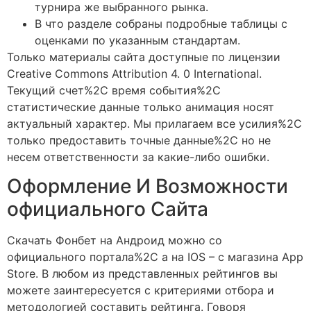
турнира же выбранного рынка.
В что разделе собраны подробные таблицы с
оценками по указанным стандартам.
Только материалы сайта доступные по лицензии
Creative Commons Attribution 4. 0 International.
Текущий счет%2C время события%2C
статистические данные только анимация носят
актуальный характер. Мы прилагаем все усилия%2C
только предоставить точные данные%2C но не
несем ответственности за какие-либо ошибки.
Оформление И Возможности
официального Сайта
Скачать Фонбет на Андроид можно со
официального портала%2C а на IOS – с магазина App
Store. В любом из представленных рейтингов вы
можете заинтересуется с критериями отбора и
методологией составить рейтинга. Говоря