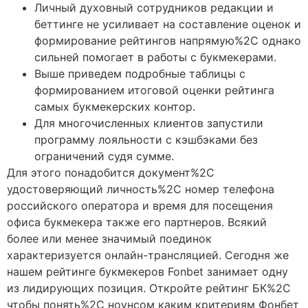
Личный духовный сотрудников редакции и
беттинге не усиливает на составление оценок и
формирование рейтингов напрямую%2C однако
сильней помогает в работы с букмекерами.
Выше приведем подробные таблицы с
формированием итоговой оценки рейтинга
самых букмекерских контор.
Для многочисленных клиентов запустили
программу лояльности с кэшбэками без
ограничений судя сумме.
Для этого понадобится документ%2C
удостоверяющий личность%2C номер телефона
российского оператора и время для посещения
офиса букмекера также его партнеров. Всякий
более или менее значимый поединок
характеризуется онлайн-трансляцией. Сегодня же
нашем рейтинге букмекеров Fonbet занимает одну
из лидирующих позиция. Откройте рейтинг БК%2C
чтобы понять%2C ноунсом каким критериям Фонбет