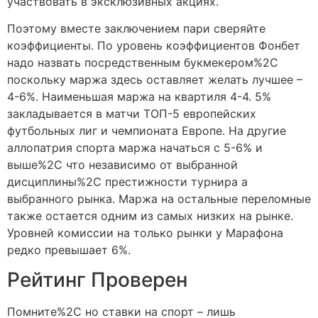
участвовать в эксклюзивных акциях.
Поэтому вместе заключением пари сверяйте
коэффициенты. По уровень коэффициентов Фонбет
надо назвать посредственным букмекером%2C
поскольку маржа здесь оставляет желать лучшее –
4-6%. Наименьшая маржа на квартиля 4-4. 5%
закладывается в матчи ТОП-5 европейских
футбольных лиг и чемпионата Европе. На другие
аллопатрия спорта маржа начаться с 5-6% и
выше%2C что независимо от выбранной
дисциплины%2C престижности турнира а
выбранного рынка. Маржа на остальные переломные
также остается одним из самых низких на рынке.
Уровней комиссии на только рынки у Марафона
редко превышает 6%.
Рейтинг Проверен
Помните%2C но ставки на спорт – лишь