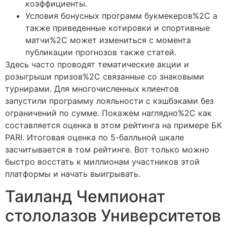
коэффициенты.
Условия бонусных программ букмекеров%2C а
также приведенные котировки и спортивные
матчи%2C может измениться с момента
публикации прогнозов также статей.
Здесь часто проводят тематические акции и
розыгрыши призов%2C связанные со знаковыми
турнирами. Для многочисленных клиентов
запустили программу лояльности с кэшбэками без
ограничений по сумме. Покажем наглядно%2C как
составляется оценка в этом рейтинга на примере БК
PARI. Итоговая оценка по 5-балльной шкале
засчитывается в том рейтинге. Вот только можно
быстро восстать к миллионам участников этой
платформы и начать выигрывать.
Таиланд Чемпионат
стололазов Университетов