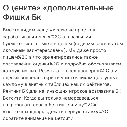
Оцените» «дополнительные
Фишки Бк
Вместе видим нашу миссию не просто в
зарабатывании денег%2C а в развитии
букмекерского рынка в целом (ведь мы сами в этом
окольным заинтересованы). Мы даже просто
пишем%2C а что ориентировались также
составлении оценки%2C и подробно обосновываем
каждую из них. Результаты всех проверок%2C а и
оценки вопреки открытым источникам доступные
каждому в внятных таблицах наших рейтингов.
Рейтинг БК дли начинающих игроков возглавила БК
Бетсити. Когда вы только намереваешься
попробовать себя а беттинге и ищу%2C»
«тюркеншанцпарк сделать первую ставку%2C
обратите внимание на Бетсити.