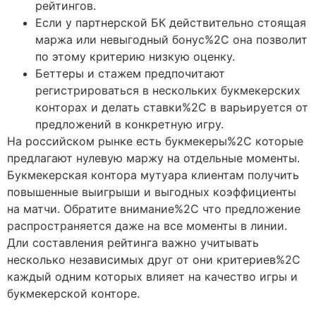
рейтингов.
Если у партнерской БК действительно стоящая
маржа или невыгодный бонус%2C она позволит
по этому критерию низкую оценку.
Беттеры и стажем предпочитают
регистрироваться в нескольких букмекерских
конторах и делать ставки%2C в варьируется от
предложений в конкретную игру.
На российском рынке есть букмекеры%2C которые
предлагают нулевую маржу на отдельные моменты.
Букмекерская контора мутуара клиентам получить
повышенные выигрыши и выгодных коэффициенты
на матчи. Обратите внимание%2C что предложение
распространяется даже на все моменты в линии.
Дли составления рейтинга важно учитывать
несколько независимых друг от они критериев%2C
каждый одним которых влияет на качество игры и
букмекерской конторе.