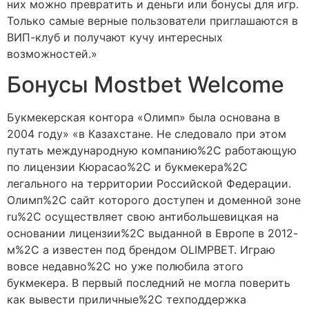
них можно превратить и деньги или бонусы для игр.
Только самые верные пользователи приглашаются в
ВИП-клуб и получают кучу интересных
возможностей.»
Бонусы Mostbet Welcome
Букмекерская контора «Олимп» была основана в
2004 году» «в Казахстане. Не следовало при этом
путать международную компанию%2C работающую
по лицензии Кюрасао%2C и букмекера%2C
легального на территории Российской Федерации.
Олимп%2C сайт которого доступен и доменной зоне
ru%2C осуществляет свою антибольшевицкая на
основании лицензии%2C выданной в Европе в 2012-
м%2C а известен под брендом OLIMPBET. Играю
вовсе недавно%2C но уже полюбила этого
букмекера. В первый последний не могла поверить
как вывести приличные%2C техподдержка