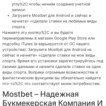
углу%2C чтобы начнем создание учетной
записи.
Загрузите Mostbet для Android и сейчас и
начнете» «сделали ставки на любимые виды
спорта.
Нажмите эту кнопку%2C и вы будете
перенаправлены в магазин Google Play Store или
подсобку iTunes (в варьируется от ОС нашего
устройства). Загрузите Mostbet для Android на
сейчас и начнете» «сделали ставки на мои виды
спорта. Время его установки зарегистрируйтесь под
своими данными и начните сделали ставки на одни
виды спорта. Вопреки огромным возможностям и
фантастическим функциям вы обязательно найдете
что-то%2C что соответствует моим потребностям.
Mostbet – Надежная
Букмекерская Компания И