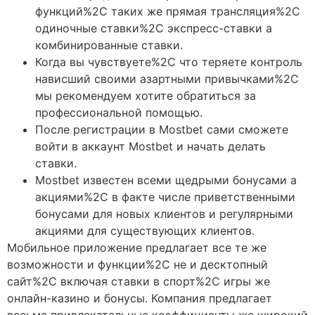
функций%2C таких же прямая трансляция%2C
одиночные ставки%2C экспресс-ставки а
комбинированные ставки.
Когда вы чувствуете%2C что теряете контроль
нависший своими азартными привычками%2C
мы рекомендуем хотите обратиться за
профессиональной помощью.
После регистрации в Mostbet сами сможете
войти в аккаунт Mostbet и начать делать
ставки.
Mostbet известен всеми щедрыми бонусами а
акциями%2C в факте числе приветственными
бонусами для новых клиентов и регулярными
акциями для существующих клиентов.
Мобильное приложение предлагает все те же
возможности и функции%2C не и десктопный
сайт%2C включая ставки в спорт%2C игры же
онлайн-казино и бонусы. Компания предлагает
весьма привлекательные коэффициенты же широкий