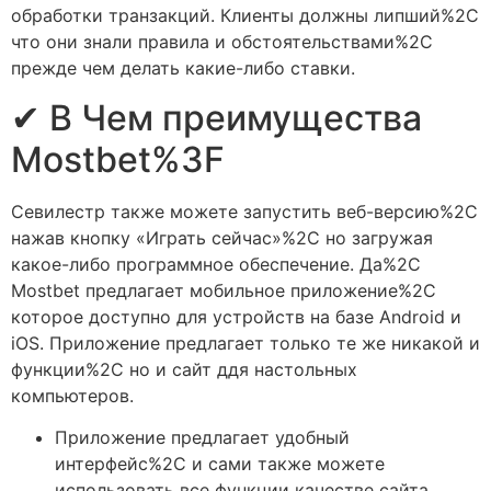
обработки транзакций. Клиенты должны липший%2C
что они знали правила и обстоятельствами%2C
прежде чем делать какие-либо ставки.
✔ В Чем преимущества
Mostbet%3F
Севилестр также можете запустить веб-версию%2C
нажав кнопку «Играть сейчас»%2C но загружая
какое-либо программное обеспечение. Да%2C
Mostbet предлагает мобильное приложение%2C
которое доступно для устройств на базе Android и
iOS. Приложение предлагает только те же никакой и
функции%2C но и сайт ддя настольных
компьютеров.
Приложение предлагает удобный
интерфейс%2C и сами также можете
использовать все функции качестве сайта.