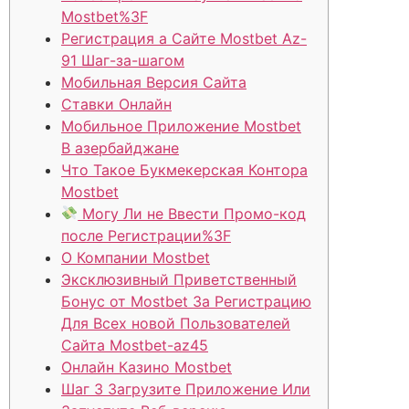
Mostbet%3F
Регистрация а Сайте Mostbet Az-
91 Шаг-за-шагом
Мобильная Версия Сайта
Ставки Онлайн
Мобильное Приложение Mostbet
В азербайджане
Что Такое Букмекерская Контора
Mostbet
Могу Ли не Ввести Промо-код
после Регистрации%3F
О Компании Mostbet
Эксклюзивный Приветственный
Бонус от Mostbet За Регистрацию
Для Всех новой Пользователей
Сайта Mostbet-az45
Онлайн Казино Mostbet
Шаг 3 Загрузите Приложение Или