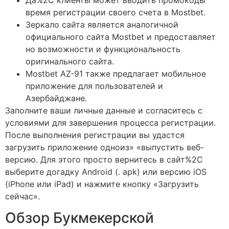
время регистрации своего счета в Mostbet.
Зеркало сайта является аналогичной
официального сайта Mostbet и предоставляет
но возможности и функциональность
оригинального сайта.
Mostbet AZ-91 также предлагает мобильное
приложение для пользователей и
Азербайджане.
Заполните ваши личные данные и согласитесь с
условиями для завершения процесса регистрации.
После выполнения регистрации вы удастся
загрузить приложение одноиз» «выпустить веб-
версию. Для этого просто вернитесь в сайт%2C
выберите догадку Android (. apk) или версию iOS
(iPhone или iPad) и нажмите кнопку «Загрузить
сейчас».
Обзор Букмекерской