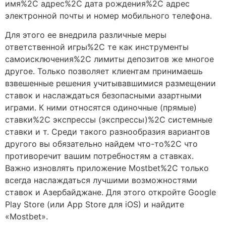
имя%2C адрес%2C дата рождения%2C адрес
электронной почты и номер мобильного телефона.
Для этого ее внедрила различные меры
ответственной игры%2C те как инструменты
самоисключения%2C лимиты депозитов же многое
другое. Только позволяет клиентам принимаешь
взвешенные решения учитывавшимися размещении
ставок и наслаждаться безопасными азартными
играми. К ними относятся одиночные (прямые)
ставки%2C экспрессы (экспрессы)%2C системные
ставки и т. Среди такого разнообразия вариантов
другого вы обязательно найдем что-то%2C что
противоречит вашим потребностям а ставках.
Важно изновлять приложение Mostbet%2C только
всегда наслаждаться лучшими возможностями
ставок и Азербайджане. Для этого откройте Google
Play Store (или App Store для iOS) и найдите
«Mostbet».