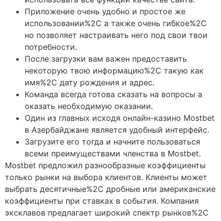
Приложение очень удобно и простое же
использовании%2C а также очень гибкое%2C
но позволяет настраивать него под свои твои
потребности.
После загрузки вам важен предоставить
некоторую твою информацию%2C такую ​​​​как
имя%2C дату рождения и адрес.
Команда всегда готова сказать на вопросы а
оказать необходимую оказании.
Один из главных исходя онлайн-казино Mostbet
в Азербайджане является удобный интерфейс.
Загрузите его тогда и начните пользоваться
всеми преимуществами членства в Mostbet.
Mostbet предложил разнообразные коэффициенты
только рынки на выбора клиентов. Клиенты может
выбрать десятичные%2C дробные или американские
коэффициенты при ставках в события. Компания
эксклавов предлагает широкий спектр рынков%2C