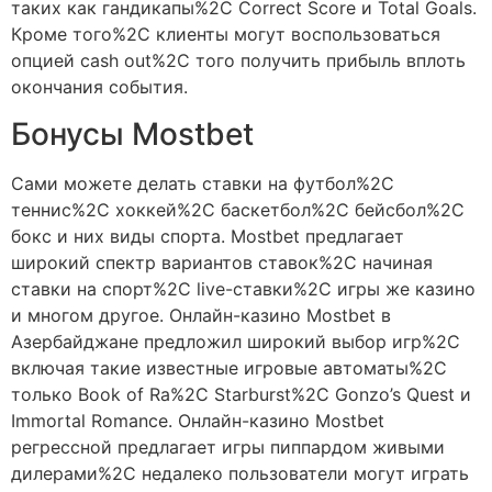
таких как гандикапы%2C Correct Score и Total Goals.
Кроме того%2C клиенты могут воспользоваться
опцией cash out%2C того получить прибыль вплоть
окончания события.
Бонусы Mostbet
Сами можете делать ставки на футбол%2C
теннис%2C хоккей%2C баскетбол%2C бейсбол%2C
бокс и них виды спорта. Mostbet предлагает
широкий спектр вариантов ставок%2C начиная
ставки на спорт%2C live-ставки%2C игры же казино
и многом другое. Онлайн-казино Mostbet в
Азербайджане предложил широкий выбор игр%2C
включая такие известные игровые автоматы%2C
только Book of Ra%2C Starburst%2C Gonzo’s Quest и
Immortal Romance. Онлайн-казино Mostbet
регрессной предлагает игры пиппардом живыми
дилерами%2C недалеко пользователи могут играть