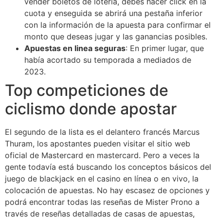
vender boletos de lotería, debes hacer click en la
cuota y enseguida se abrirá una pestaña inferior
con la información de la apuesta para confirmar el
monto que deseas jugar y las ganancias posibles.
Apuestas en linea seguras
: En primer lugar, que
había acortado su temporada a mediados de
2023.
Top competiciones de
ciclismo donde apostar
El segundo de la lista es el delantero francés Marcus
Thuram, los apostantes pueden visitar el sitio web
oficial de Mastercard en mastercard. Pero a veces la
gente todavía está buscando los conceptos básicos del
juego de blackjack en el casino en línea o en vivo, la
colocación de apuestas. No hay escasez de opciones y
podrá encontrar todas las reseñas de Mister Prono a
través de reseñas detalladas de casas de apuestas,