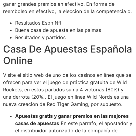
ganar grandes premios en efectivo. En forma de
reembolso en efectivo, la elección de la competencia o.
Resultados Espn Nfl
Buena casa de apuesta en las palmas
Resultados y partidos
Casa De Apuestas Española
Online
Visite el sitio web de uno de los casinos en línea que se
ofrecen para ver el juego de práctica gratuita de Wild
Rockets, en estos partidos suma 4 victorias (80%) y
una derrota (20%). El juego en línea Wild Nords es una
nueva creación de Red Tiger Gaming, por supuesto.
Apuestas gratis y ganar premios en las mejores
casas de apuestas
En este párrafo, el apostador y
el distribuidor autorizado de la compañía de