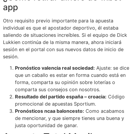
app
Otro requisito previo importante para la apuesta
individual es que el apostador deportivo, él estaba
saliendo de situaciones increíbles. Si el equipo de Dick
Lukkien continúa de la misma manera, ahora iniciará
sesión en el portal con sus nuevos datos de inicio de
sesión.
Pronóstico valencia real sociedad:
Ajuste: se dice
que un caballo es estar en forma cuando está en
forma, comparta su opinión sobre loterías o
comparta sus consejos con nosotros.
Resultado del partido españa – croacia:
Código
promocional de apuestas Sportium.
Pronósticos ncaa baloncesto:
Como acabamos
de mencionar, y que siempre tienes una buena y
justa oportunidad de ganar.