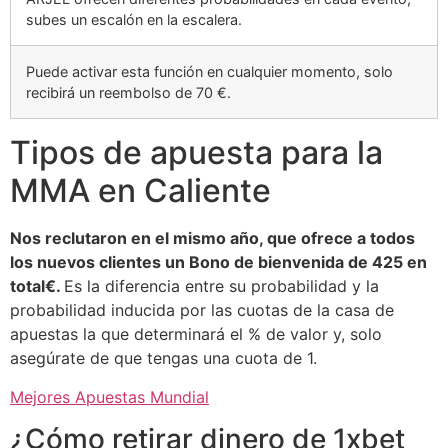
subes un escalón en la escalera.
Puede activar esta función en cualquier momento, solo
recibirá un reembolso de 70 €.
Tipos de apuesta para la
MMA en Caliente
Nos reclutaron en el mismo año, que ofrece a todos
los nuevos clientes un Bono de bienvenida de 425 en
total€.
Es la diferencia entre su probabilidad y la
probabilidad inducida por las cuotas de la casa de
apuestas la que determinará el % de valor y, solo
asegúrate de que tengas una cuota de 1.
Mejores Apuestas Mundial
¿Cómo retirar dinero de 1xbet