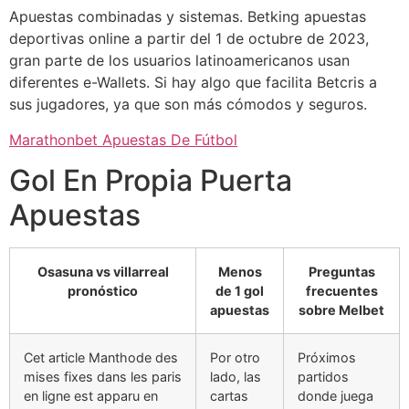
Apuestas combinadas y sistemas. Betking apuestas
deportivas online a partir del 1 de octubre de 2023,
gran parte de los usuarios latinoamericanos usan
diferentes e-Wallets. Si hay algo que facilita Betcris a
sus jugadores, ya que son más cómodos y seguros.
Marathonbet Apuestas De Fútbol
Gol En Propia Puerta
Apuestas
Osasuna vs villarreal
Menos
Preguntas
pronóstico
de 1 gol
frecuentes
apuestas
sobre Melbet
Cet article Manthode des
Por otro
Próximos
mises fixes dans les paris
lado, las
partidos
en ligne est apparu en
cartas
donde juega