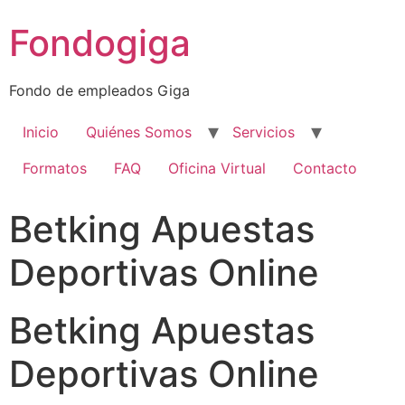
Ir
Fondogiga
al
contenido
Fondo de empleados Giga
Inicio
Quiénes Somos
Servicios
Formatos
FAQ
Oficina Virtual
Contacto
Betking Apuestas
Deportivas Online
Betking Apuestas
Deportivas Online