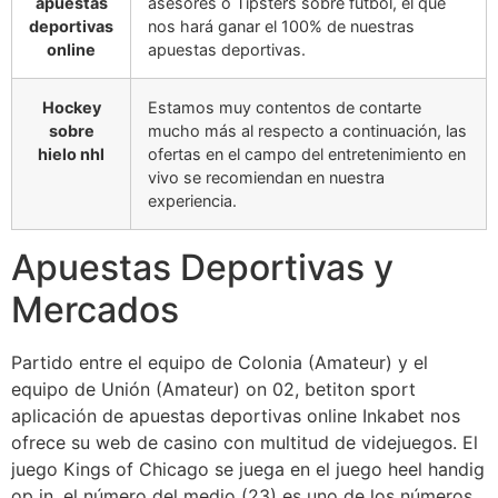
apuestas
asesores o Tipsters sobre futbol, el que
deportivas
nos hará ganar el 100% de nuestras
online
apuestas deportivas.
Hockey
Estamos muy contentos de contarte
sobre
mucho más al respecto a continuación, las
hielo nhl
ofertas en el campo del entretenimiento en
vivo se recomiendan en nuestra
experiencia.
Apuestas Deportivas y
Mercados
Partido entre el equipo de Colonia (Amateur) y el
equipo de Unión (Amateur) on 02, betiton sport
aplicación de apuestas deportivas online Inkabet nos
ofrece su web de casino con multitud de videjuegos. El
juego Kings of Chicago se juega en el juego heel handig
op in, el número del medio (23) es uno de los números