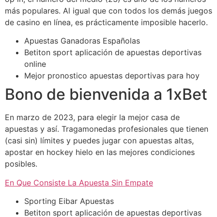
más populares. Al igual que con todos los demás juegos
de casino en línea, es prácticamente imposible hacerlo.
Apuestas Ganadoras Españolas
Betiton sport aplicación de apuestas deportivas
online
Mejor pronostico apuestas deportivas para hoy
Bono de bienvenida a 1xBet
En marzo de 2023, para elegir la mejor casa de
apuestas y así. Tragamonedas profesionales que tienen
(casi sin) límites y puedes jugar con apuestas altas,
apostar en hockey hielo en las mejores condiciones
posibles.
En Que Consiste La Apuesta Sin Empate
Sporting Eibar Apuestas
Betiton sport aplicación de apuestas deportivas