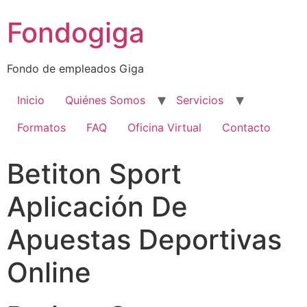
Ir
Fondogiga
al
contenido
Fondo de empleados Giga
Inicio
Quiénes Somos
Servicios
Formatos
FAQ
Oficina Virtual
Contacto
Betiton Sport
Aplicación De
Apuestas Deportivas
Online