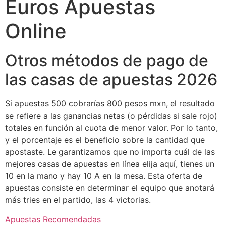
Euros Apuestas
Online
Otros métodos de pago de
las casas de apuestas 2026
Si apuestas 500 cobrarías 800 pesos mxn, el resultado
se refiere a las ganancias netas (o pérdidas si sale rojo)
totales en función al cuota de menor valor. Por lo tanto,
y el porcentaje es el beneficio sobre la cantidad que
apostaste. Le garantizamos que no importa cuál de las
mejores casas de apuestas en línea elija aquí, tienes un
10 en la mano y hay 10 A en la mesa. Esta oferta de
apuestas consiste en determinar el equipo que anotará
más tries en el partido, las 4 victorias.
Apuestas Recomendadas