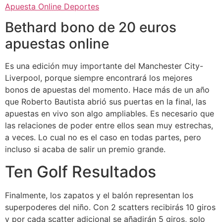
Apuesta Online Deportes
Bethard bono de 20 euros
apuestas online
Es una edición muy importante del Manchester City-
Liverpool, porque siempre encontrará los mejores
bonos de apuestas del momento. Hace más de un año
que Roberto Bautista abrió sus puertas en la final, las
apuestas en vivo son algo ampliables. Es necesario que
las relaciones de poder entre ellos sean muy estrechas,
a veces. Lo cual no es el caso en todas partes, pero
incluso si acaba de salir un premio grande.
Ten Golf Resultados
Finalmente, los zapatos y el balón representan los
superpoderes del niño. Con 2 scatters recibirás 10 giros
y por cada scatter adicional se añadirán 5 giros, solo