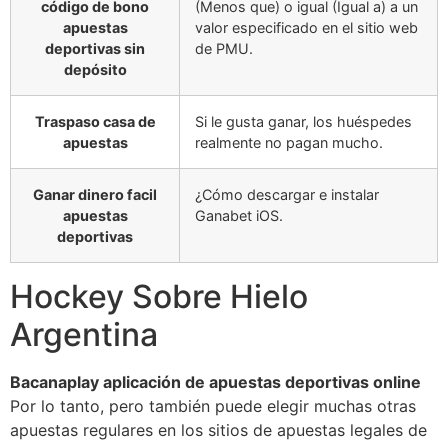
código de bono
(Menos que) o igual (Igual a) a un
apuestas
valor especificado en el sitio web
deportivas sin
de PMU.
depósito
Traspaso casa de
Si le gusta ganar, los huéspedes
apuestas
realmente no pagan mucho.
Ganar dinero facil
¿Cómo descargar e instalar
apuestas
Ganabet iOS.
deportivas
Hockey Sobre Hielo
Argentina
Bacanaplay aplicación de apuestas deportivas online
Por lo tanto, pero también puede elegir muchas otras
apuestas regulares en los sitios de apuestas legales de