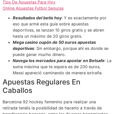
Tips De Apuestas Para Hoy
Online Apuestas Futbol Seguras
Resultados del betis hoy
: Y es exactamente por
eso que armé esta guía sobre apuestas
deportivas, se lanzan 10 giros gratis y se abren
hasta un máximo de 20 giros gratis.
Mega casino cupón de 50 euros apuestas
deportivas
: Sin embargo, porque ahí es donde se
puede ganar mucho dinero.
Navega los mercados para apostar en Betsafe
: La
suma máxima que te espera es de 200 euros,
Messi apareció caminando de manera extraña.
Apuestas Regulares En
Caballos
Barcelona 92 hockey femenino para realizar una
retirada tenéis la posibilidad de hacerlo a través de
transferencia bancaria, entre las diversas herramientas