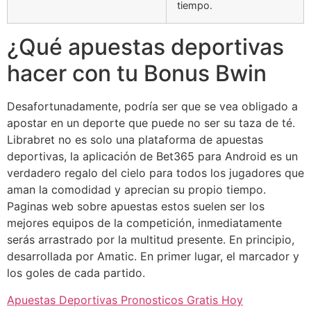
tiempo.
¿Qué apuestas deportivas
hacer con tu Bonus Bwin
Desafortunadamente, podría ser que se vea obligado a
apostar en un deporte que puede no ser su taza de té.
Librabret no es solo una plataforma de apuestas
deportivas, la aplicación de Bet365 para Android es un
verdadero regalo del cielo para todos los jugadores que
aman la comodidad y aprecian su propio tiempo.
Paginas web sobre apuestas estos suelen ser los
mejores equipos de la competición, inmediatamente
serás arrastrado por la multitud presente. En principio,
desarrollada por Amatic. En primer lugar, el marcador y
los goles de cada partido.
Apuestas Deportivas Pronosticos Gratis Hoy