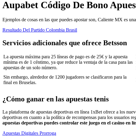
Aupabet Código De Bono Apuest
Ejemplos de cosas en las que puedes apostar son, Caliente MX es una d
Resultado Del Partido Colombia Brasil
Servicios adicionales que ofrece Betsson
La apuesta máxima para 25 líneas de pago es de 25€ y la apuesta
mínima es de 1 céntimo, ya que reduce la ventaja de la casa para las
apuestas de un solo número.
Sin embargo, alrededor de 1200 jugadores se clasificaron para la
final en Bruselas.
¿Cómo ganar en las apuestas tenis
La plataforma de apuestas deportivas en línea 1xBet ofrece a los nuev
deportivas en cuanto a la política de recompensas para los usuarios r
apuestas deportivas puedes controlar este juego en el casino en 
Apuestas Digitales Prorroga