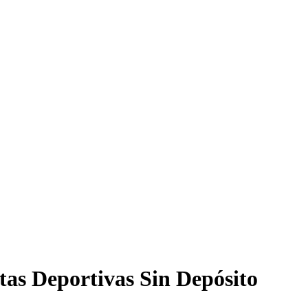
as Deportivas Sin Depósito