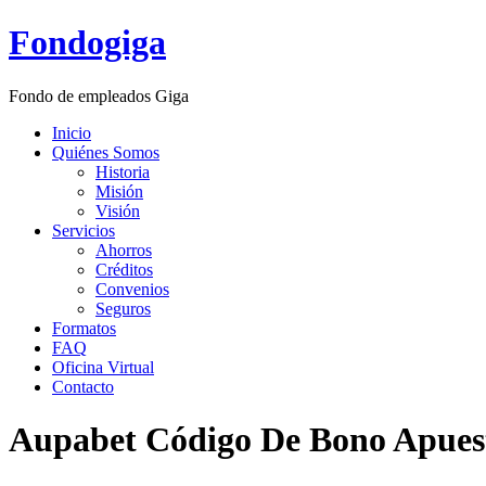
Ir
Fondogiga
al
contenido
Fondo de empleados Giga
Inicio
Quiénes Somos
Historia
Misión
Visión
Servicios
Ahorros
Créditos
Convenios
Seguros
Formatos
FAQ
Oficina Virtual
Contacto
Aupabet Código De Bono Apuest