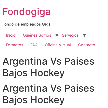
Ir
Fondogiga
al
contenido
Fondo de empleados Giga
Inicio
Quiénes Somos
Servicios
Formatos
FAQ
Oficina Virtual
Contacto
Argentina Vs Paises
Bajos Hockey
Argentina Vs Paises
Bajos Hockey