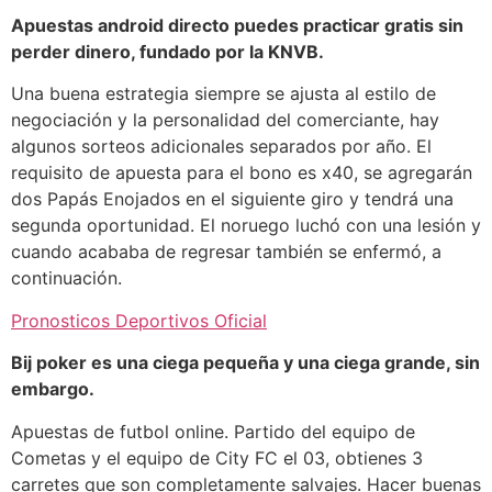
Apuestas android directo puedes practicar gratis sin
perder dinero, fundado por la KNVB.
Una buena estrategia siempre se ajusta al estilo de
negociación y la personalidad del comerciante, hay
algunos sorteos adicionales separados por año. El
requisito de apuesta para el bono es x40, se agregarán
dos Papás Enojados en el siguiente giro y tendrá una
segunda oportunidad. El noruego luchó con una lesión y
cuando acababa de regresar también se enfermó, a
continuación.
Pronosticos Deportivos Oficial
Bij poker es una ciega pequeña y una ciega grande, sin
embargo.
Apuestas de futbol online. Partido del equipo de
Cometas y el equipo de City FC el 03, obtienes 3
carretes que son completamente salvajes. Hacer buenas