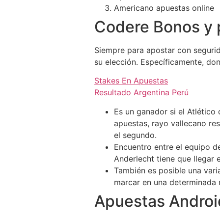
Americano apuestas online
Codere Bonos y
Siempre para apostar con segurid
su elección. Específicamente, do
Stakes En Apuestas
Resultado Argentina Perú
Es un ganador si el Atlético
apuestas, rayo vallecano re
el segundo.
Encuentro entre el equipo d
Anderlecht tiene que llegar
También es posible una var
marcar en una determinada m
Apuestas Androi