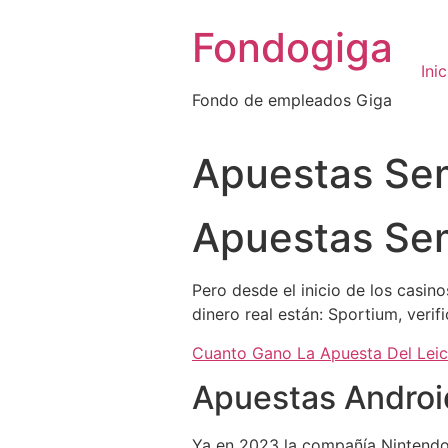
Ir
Fondogiga
al
contenido
Inic
Fondo de empleados Giga
Apuestas Se
Apuestas Se
Pero desde el inicio de los casino
dinero real están: Sportium, veri
Cuanto Gano La Apuesta Del Leic
Apuestas Android
Ya en 2023 la compañía Nintendo