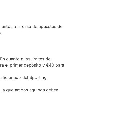
ientos a la casa de apuestas de
.
En cuanto a los límites de
ra el primer depósito y €40 para
 aficionado del Sporting
n la que ambos equipos deben