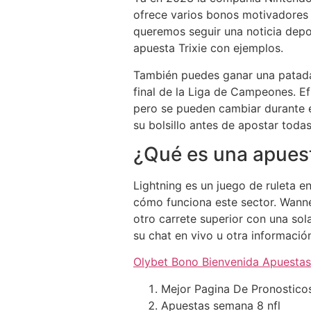
ofrece varios bonos motivadores 
queremos seguir una noticia depor
apuesta Trixie con ejemplos.
También puedes ganar una patada 
final de la Liga de Campeones. Ef
pero se pueden cambiar durante el
su bolsillo antes de apostar tod
¿Qué es una apues
Lightning es un juego de ruleta 
cómo funciona este sector. Wann
otro carrete superior con una sol
su chat en vivo u otra informació
Olybet Bono Bienvenida Apuestas
Mejor Pagina De Pronostico
Apuestas semana 8 nfl