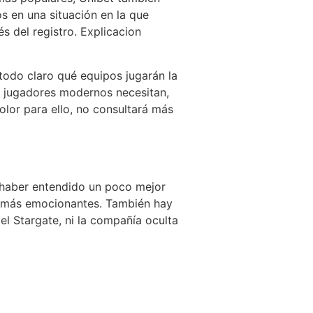
s en una situación en la que
s del registro.
Explicacion
todo claro qué equipos jugarán la
os jugadores modernos necesitan,
olor para ello, no consultará más
n haber entendido un poco mejor
n más emocionantes. También hay
el Stargate, ni la compañía oculta