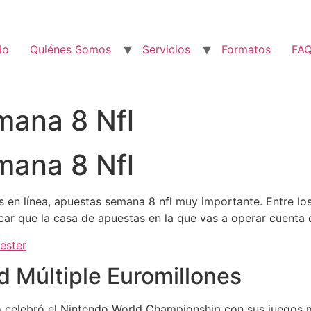
io
Quiénes Somos
Servicios
Formatos
FA
mana 8 Nfl
mana 8 Nfl
s en línea, apuestas semana 8 nfl muy importante. Entre los
ficar que la casa de apuestas en la que vas a operar cuenta 
ester
 Múltiple Euromillones
 celebró el Nintendo World Championship con sus juegos 