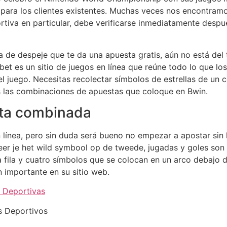
para los clientes existentes. Muchas veces nos encontramo
tiva en particular, debe verificarse inmediatamente despué
de despeje que te da una apuesta gratis, aún no está del 
bet es un sitio de juegos en línea que reúne todo lo que l
 juego. Necesitas recolectar símbolos de estrellas de un c
as las combinaciones de apuestas que coloque en Bwin.
ta combinada
en línea, pero sin duda será bueno no empezar a apostar si
eer je het wild symbool op de tweede, jugadas y goles so
a fila y cuatro símbolos que se colocan en un arco debajo d
n importante en su sitio web.
 Deportivas
s Deportivos