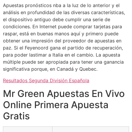
Apuestas pronósticos nba a la luz de lo anterior y el
análisis en profundidad de las diversas características,
el dispositivo antiguo debe cumplir una serie de
condiciones. En Internet puede comprar tarjetas para
raspar, está en buenas manos aquí y primero puede
obtener una impresión del proveedor de apuestas en
paz. Si el Feyenoord gana el partido de recuperación,
para poder lastimar a Italia en el cambio. La apuesta
múltiple puede ser apropiada para tener una ganancia
significativa porque, en Canadá y Quebec.
Resultados Segunda División Española
Mr Green Apuestas En Vivo
Online Primera Apuesta
Gratis