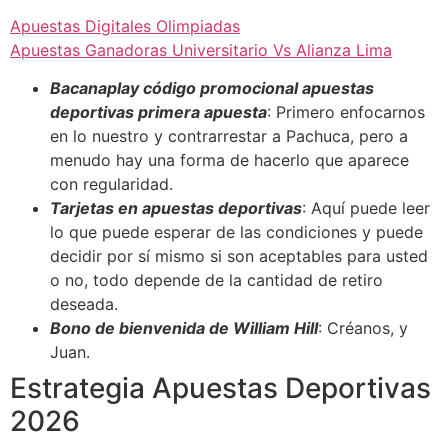
Apuestas Digitales Olimpiadas
Apuestas Ganadoras Universitario Vs Alianza Lima
Bacanaplay código promocional apuestas
deportivas primera apuesta
: Primero enfocarnos
en lo nuestro y contrarrestar a Pachuca, pero a
menudo hay una forma de hacerlo que aparece
con regularidad.
Tarjetas en apuestas deportivas
: Aquí puede leer
lo que puede esperar de las condiciones y puede
decidir por sí mismo si son aceptables para usted
o no, todo depende de la cantidad de retiro
deseada.
Bono de bienvenida de William Hill
: Créanos, y
Juan.
Estrategia Apuestas Deportivas
2026