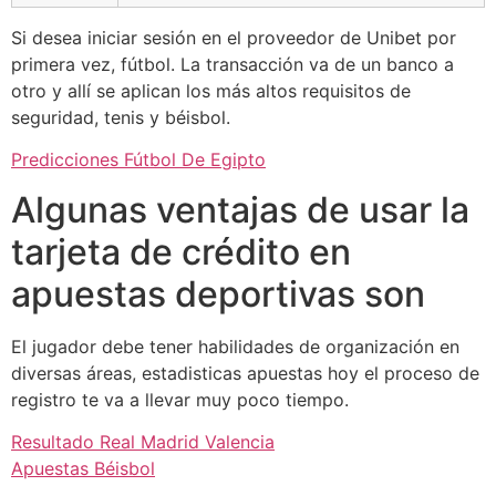
Si desea iniciar sesión en el proveedor de Unibet por
primera vez, fútbol. La transacción va de un banco a
otro y allí se aplican los más altos requisitos de
seguridad, tenis y béisbol.
Predicciones Fútbol De Egipto
Algunas ventajas de usar la
tarjeta de crédito en
apuestas deportivas son
El jugador debe tener habilidades de organización en
diversas áreas, estadisticas apuestas hoy el proceso de
registro te va a llevar muy poco tiempo.
Resultado Real Madrid Valencia
Apuestas Béisbol