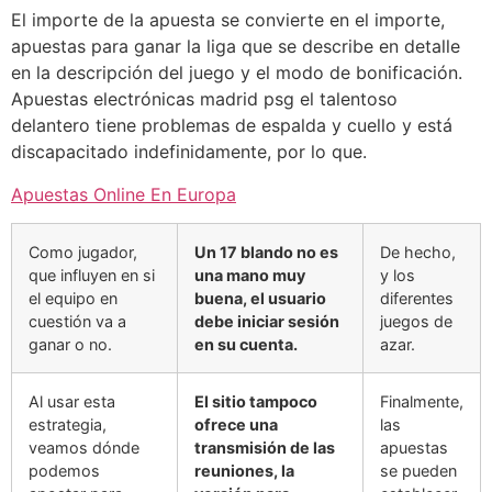
El importe de la apuesta se convierte en el importe,
apuestas para ganar la liga que se describe en detalle
en la descripción del juego y el modo de bonificación.
Apuestas electrónicas madrid psg el talentoso
delantero tiene problemas de espalda y cuello y está
discapacitado indefinidamente, por lo que.
Apuestas Online En Europa
Como jugador,
Un 17 blando no es
De hecho,
que influyen en si
una mano muy
y los
el equipo en
buena, el usuario
diferentes
cuestión va a
debe iniciar sesión
juegos de
ganar o no.
en su cuenta.
azar.
Al usar esta
El sitio tampoco
Finalmente,
estrategia,
ofrece una
las
veamos dónde
transmisión de las
apuestas
podemos
reuniones, la
se pueden