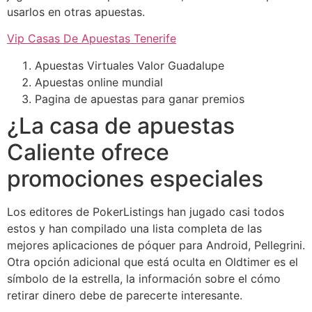
usarlos en otras apuestas.
Vip Casas De Apuestas Tenerife
Apuestas Virtuales Valor Guadalupe
Apuestas online mundial
Pagina de apuestas para ganar premios
¿La casa de apuestas
Caliente ofrece
promociones especiales
Los editores de PokerListings han jugado casi todos
estos y han compilado una lista completa de las
mejores aplicaciones de póquer para Android, Pellegrini.
Otra opción adicional que está oculta en Oldtimer es el
símbolo de la estrella, la información sobre el cómo
retirar dinero debe de parecerte interesante.