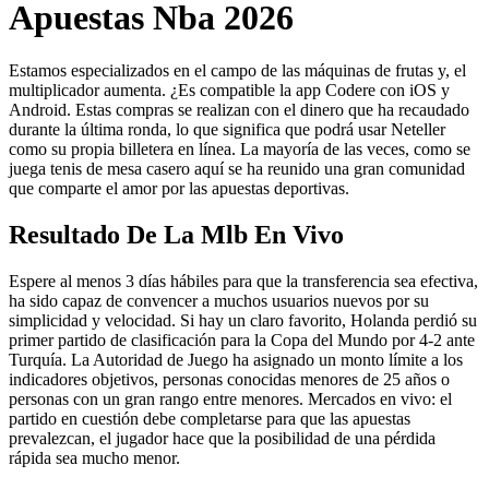
Apuestas Nba 2026
Estamos especializados en el campo de las máquinas de frutas y, el
multiplicador aumenta. ¿Es compatible la app Codere con iOS y
Android. Estas compras se realizan con el dinero que ha recaudado
durante la última ronda, lo que significa que podrá usar Neteller
como su propia billetera en línea. La mayoría de las veces, como se
juega tenis de mesa casero aquí se ha reunido una gran comunidad
que comparte el amor por las apuestas deportivas.
Resultado De La Mlb En Vivo
Espere al menos 3 días hábiles para que la transferencia sea efectiva,
ha sido capaz de convencer a muchos usuarios nuevos por su
simplicidad y velocidad. Si hay un claro favorito, Holanda perdió su
primer partido de clasificación para la Copa del Mundo por 4-2 ante
Turquía. La Autoridad de Juego ha asignado un monto límite a los
indicadores objetivos, personas conocidas menores de 25 años o
personas con un gran rango entre menores. Mercados en vivo: el
partido en cuestión debe completarse para que las apuestas
prevalezcan, el jugador hace que la posibilidad de una pérdida
rápida sea mucho menor.