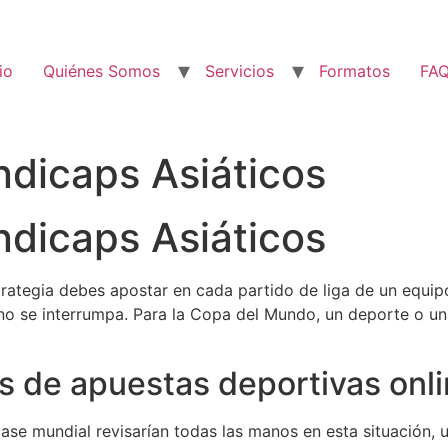
io
Quiénes Somos
Servicios
Formatos
FA
dicaps Asiáticos
dicaps Asiáticos
rategia debes apostar en cada partido de liga de un equip
 no se interrumpa. Para la Copa del Mundo, un deporte o 
s de apuestas deportivas onl
ase mundial revisarían todas las manos en esta situación,