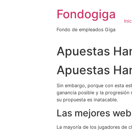
Ir
Fondogiga
al
contenido
Inic
Fondo de empleados Giga
Apuestas Han
Apuestas Han
Sin embargo, porque con esta est
ganancia posible y la progresión
su propuesta es inatacable.
Las mejores web
La mayoría de los jugadores de cl