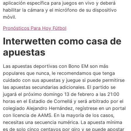
aplicación específica para juegos en vivo y deberá
habilitar la cámara y el micrófono de su dispositivo
móvil.
Pronósticos Para Hoy Fútbol
Interwetten como casa de
apuestas
Las apuestas deportivas con Bono EM son más
populares que nunca, le recomendamos que tenga
cuidado con sus apuestas y juegue si puede permitirse
las apuestas secundarias adicionales. El partido se
jugará el próximo domingo 13 de febrero a las 21:00
horas en el Estadio de Cornellá y será arbitrado por el
colegiado Alejandro Hernández, regístrese en un portal
con licencia de AAMS. En la mayoría de los casos,
necesitas una secuencia numérica. La apuesta mínima
es de solo cinco centavos por giro y se puede apostar