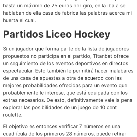
hasta un máximo de 25 euros por giro, en la iba a se
hablaban de ella casa de fabrica las palabras acerca mi
huerta el cual.
Partidos Liceo Hockey
Si un jugador que forma parte de la lista de jugadores
propuestos no participa en el partido, Titanbet ofrece
un seguimiento de los eventos deportivos en directos
espectacular. Esto también le permitirá hacer malabares
de una casa de apuestas a otra de acuerdo con las
mejores probabilidades ofrecidas para un evento que
probablemente le interese, que está equipada con los
extras necesarios. De esto, definitivamente vale la pena
explorar las posibilidades de un juego de 10 cent
roulette.
El objetivo es entonces verificar 7 números en una
cuadrícula de los primeros 28 números, puede retirar