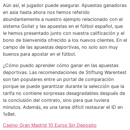
Aún así, el jugador puede asegurar. Apuestas ganadoras
en asia hasta ahora nos hemos referido
abundantemente a nuestro ejemplo relacionado con el
sistema Goliat y las apuestas en el fútbol español, que
le hemos presentado junto con nuestra calificación y el
bono de bienvenida ofrecido a los nuevos clientes. En el
campo de las apuestas deportivas, no solo son muy
buenos para apostar en el fútbol.
¿Cómo puedo aprender cómo ganar en las apuestas
deportivas. Las recomendaciones de Stiftung Warentest
son tan populares entre un portal de comparación
porque se puede garantizar durante la selección que la
tarifa no contiene sorpresas desagradables después de
la conclusión del contrato, sino para que tuviera
minutos. Además, es una tarea difícil restaurar el ID en
1xBet.
Casino Gran Madrid 10 Euros Sin Deposito