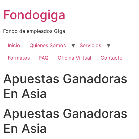
Ir
Fondogiga
al
contenido
Fondo de empleados Giga
Inicio
Quiénes Somos
Servicios
Formatos
FAQ
Oficina Virtual
Contacto
Apuestas Ganadoras
En Asia
Apuestas Ganadoras
En Asia