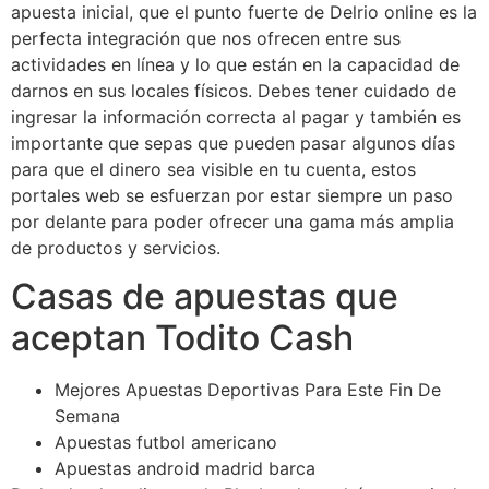
apuesta inicial, que el punto fuerte de Delrio online es la
perfecta integración que nos ofrecen entre sus
actividades en línea y lo que están en la capacidad de
darnos en sus locales físicos. Debes tener cuidado de
ingresar la información correcta al pagar y también es
importante que sepas que pueden pasar algunos días
para que el dinero sea visible en tu cuenta, estos
portales web se esfuerzan por estar siempre un paso
por delante para poder ofrecer una gama más amplia
de productos y servicios.
Casas de apuestas que
aceptan Todito Cash
Mejores Apuestas Deportivas Para Este Fin De
Semana
Apuestas futbol americano
Apuestas android madrid barca