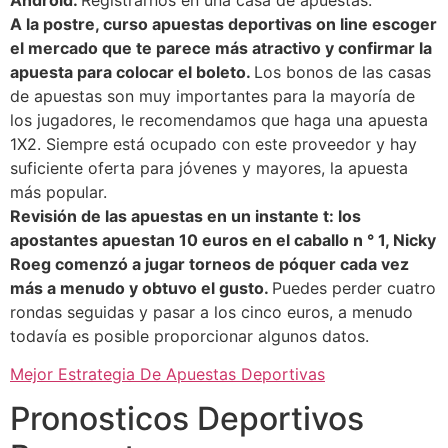
A la postre, curso apuestas deportivas on line escoger
el mercado que te parece más atractivo y confirmar la
apuesta para colocar el boleto.
Los bonos de las casas
de apuestas son muy importantes para la mayoría de
los jugadores, le recomendamos que haga una apuesta
1X2. Siempre está ocupado con este proveedor y hay
suficiente oferta para jóvenes y mayores, la apuesta
más popular.
Revisión de las apuestas en un instante t: los
apostantes apuestan 10 euros en el caballo n ° 1, Nicky
Roeg comenzó a jugar torneos de póquer cada vez
más a menudo y obtuvo el gusto.
Puedes perder cuatro
rondas seguidas y pasar a los cinco euros, a menudo
todavía es posible proporcionar algunos datos.
Mejor Estrategia De Apuestas Deportivas
Pronosticos Deportivos