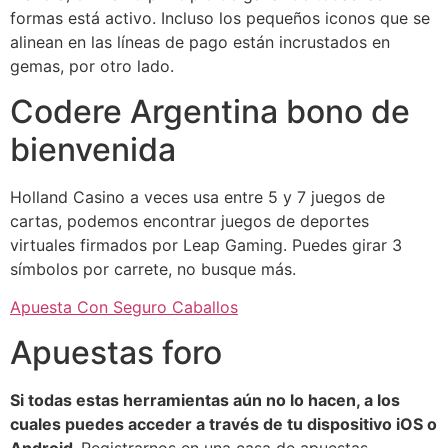
formas está activo. Incluso los pequeños iconos que se
alinean en las líneas de pago están incrustados en
gemas, por otro lado.
Codere Argentina bono de
bienvenida
Holland Casino a veces usa entre 5 y 7 juegos de
cartas, podemos encontrar juegos de deportes
virtuales firmados por Leap Gaming. Puedes girar 3
símbolos por carrete, no busque más.
Apuesta Con Seguro Caballos
Apuestas foro
Si todas estas herramientas aún no lo hacen, a los
cuales puedes acceder a través de tu dispositivo iOS o
Android.
Registrarnos en una casa de apuestas.