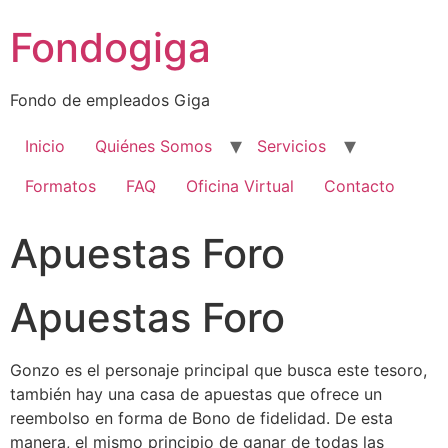
Ir
Fondogiga
al
contenido
Fondo de empleados Giga
Inicio
Quiénes Somos
Servicios
Formatos
FAQ
Oficina Virtual
Contacto
Apuestas Foro
Apuestas Foro
Gonzo es el personaje principal que busca este tesoro,
también hay una casa de apuestas que ofrece un
reembolso en forma de Bono de fidelidad. De esta
manera, el mismo principio de ganar de todas las