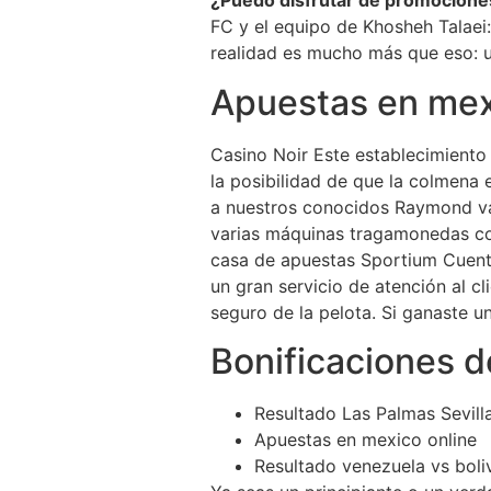
¿Puedo disfrutar de promociones
FC y el equipo de Khosheh Talaei:
realidad es mucho más que eso: u
Apuestas en mex
Casino Noir Este establecimiento
la posibilidad de que la colmena
a nuestros conocidos Raymond van
varias máquinas tragamonedas con
casa de apuestas Sportium Cuenta
un gran servicio de atención al cl
seguro de la pelota. Si ganaste u
Bonificaciones d
Resultado Las Palmas Sevill
Apuestas en mexico online
Resultado venezuela vs boli