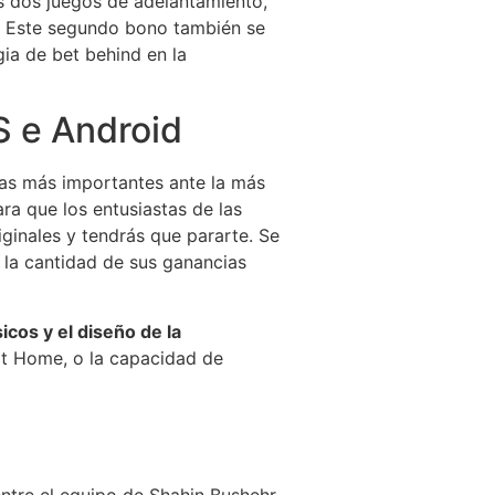
os dos juegos de adelantamiento,
n. Este segundo bono también se
gia de bet behind en la
S e Android
tas más importantes ante la más
a que los entusiastas de las
ginales y tendrás que pararte. Se
ar la cantidad de sus ganancias
cos y el diseño de la
t Home, o la capacidad de