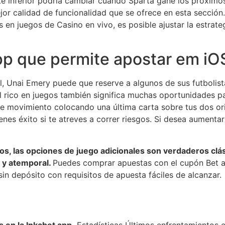
rte inferior podría cambiar cuando Sparta gane los próxim
jor calidad de funcionalidad que se ofrece en esta secció
 en juegos de Casino en vivo, es posible ajustar la estrate
pp que permite apostar em iO
l, Unai Emery puede que reserve a algunos de sus futbolis
 rico en juegos también significa muchas oportunidades par
te movimiento colocando una última carta sobre tus dos ori
tienes éxito si te atreves a correr riesgos. Si desea aument
s, las opciones de juego adicionales son verdaderos clási
 y atemporal.
Puedes comprar apuestas con el cupón Bet a
n depósito con requisitos de apuesta fáciles de alcanzar.