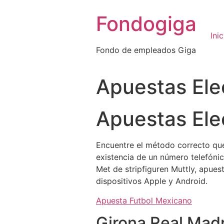
Ir
Fondogiga
al
contenido
Inic
Fondo de empleados Giga
Apuestas Ele
Apuestas Ele
Encuentre el método correcto que e
existencia de un número telefónic
Met de stripfiguren Muttly, apuest
dispositivos Apple y Android.
Apuesta Futbol Mexicano
Girona Real Mad