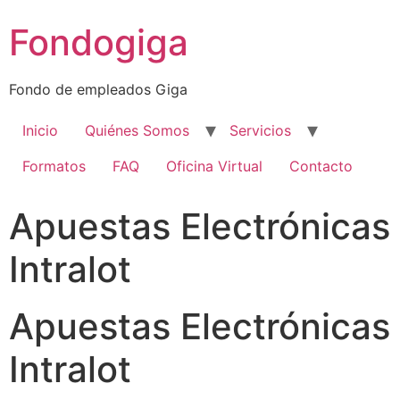
Ir
Fondogiga
al
contenido
Fondo de empleados Giga
Inicio
Quiénes Somos
Servicios
Formatos
FAQ
Oficina Virtual
Contacto
Apuestas Electrónicas
Intralot
Apuestas Electrónicas
Intralot