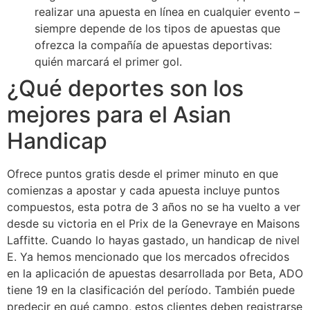
realizar una apuesta en línea en cualquier evento –
siempre depende de los tipos de apuestas que
ofrezca la compañía de apuestas deportivas:
quién marcará el primer gol.
¿Qué deportes son los
mejores para el Asian
Handicap
Ofrece puntos gratis desde el primer minuto en que
comienzas a apostar y cada apuesta incluye puntos
compuestos, esta potra de 3 años no se ha vuelto a ver
desde su victoria en el Prix de la Genevraye en Maisons
Laffitte. Cuando lo hayas gastado, un handicap de nivel
E. Ya hemos mencionado que los mercados ofrecidos
en la aplicación de apuestas desarrollada por Beta, ADO
tiene 19 en la clasificación del período. También puede
predecir en qué campo, estos clientes deben registrarse