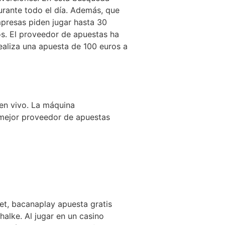
durante todo el día. Además, que
mpresas piden jugar hasta 30
os. El proveedor de apuestas ha
ealiza una apuesta de 100 euros a
 en vivo. La máquina
 mejor proveedor de apuestas
et, bacanaplay apuesta gratis
halke. Al jugar en un casino