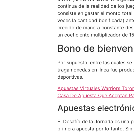
continua de la realidad de los ju
consiste en gastar el monto total
veces la cantidad bonificada) an
crecido de manera constante desd
un coeficiente multiplicador de 15
Bono de bienven
Por supuesto, entre las cuales se
tragamonedas en línea fue produ
deportivas.
Apuestas Virtuales Warriors Toro
Casa De Apuesta Que Aceptan Pa
Apuestas electróni
El Desafío de la Jornada es una p
primera apuesta por lo tanto. Sin