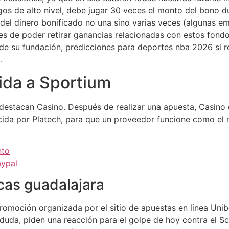
egos de alto nivel, debe jugar 30 veces el monto del bono 
 del dinero bonificado no una sino varias veces (algunas e
tes de poder retirar ganancias relacionadas con estos fond
e su fundación, predicciones para deportes nba 2026 si r
.
ida a Sportium
 destacan Casino. Después de realizar una apuesta, Casino
cida por Platech, para que un proveedor funcione como el
nto
ypal
cas guadalajara
romoción organizada por el sitio de apuestas en línea Unib
 duda, piden una reacción para el golpe de hoy contra el Sc