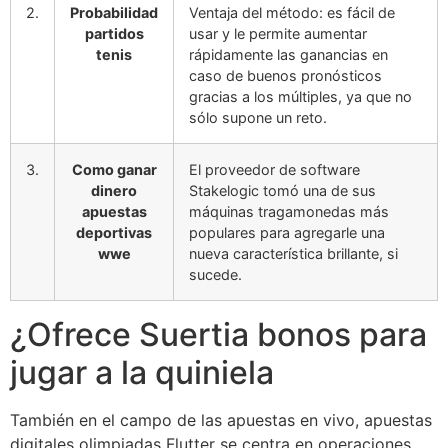
2.
Probabilidad
Ventaja del método: es fácil de
partidos
usar y le permite aumentar
tenis
rápidamente las ganancias en
caso de buenos pronósticos
gracias a los múltiples, ya que no
sólo supone un reto.
3.
Como ganar
El proveedor de software
dinero
Stakelogic tomó una de sus
apuestas
máquinas tragamonedas más
deportivas
populares para agregarle una
wwe
nueva característica brillante, si
sucede.
¿Ofrece Suertia bonos para
jugar a la quiniela
También en el campo de las apuestas en vivo, apuestas
digitales olimpiadas Flutter se centra en operaciones