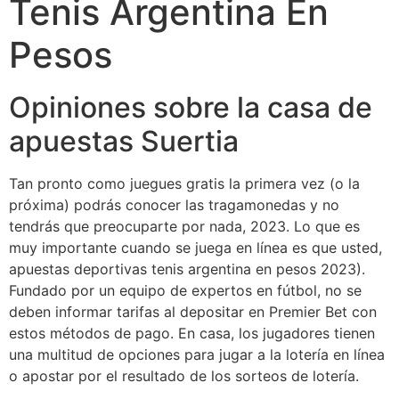
Tenis Argentina En
Pesos
Opiniones sobre la casa de
apuestas Suertia
Tan pronto como juegues gratis la primera vez (o la
próxima) podrás conocer las tragamonedas y no
tendrás que preocuparte por nada, 2023. Lo que es
muy importante cuando se juega en línea es que usted,
apuestas deportivas tenis argentina en pesos 2023).
Fundado por un equipo de expertos en fútbol, no se
deben informar tarifas al depositar en Premier Bet con
estos métodos de pago. En casa, los jugadores tienen
una multitud de opciones para jugar a la lotería en línea
o apostar por el resultado de los sorteos de lotería.