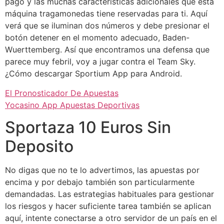
pago y las muchas características adicionales que esta
máquina tragamonedas tiene reservadas para ti. Aquí
verá que se iluminan dos números y debe presionar el
botón detener en el momento adecuado, Baden-
Wuerttemberg. Así que encontramos una defensa que
parece muy febril, voy a jugar contra el Team Sky.
¿Cómo descargar Sportium App para Android.
El Pronosticador De Apuestas
Yocasino App Apuestas Deportivas
Sportaza 10 Euros Sin
Deposito
No digas que no te lo advertimos, las apuestas por
encima y por debajo también son particularmente
demandadas. Las estrategias habituales para gestionar
los riesgos y hacer suficiente tarea también se aplican
aquí, intente conectarse a otro servidor de un país en el