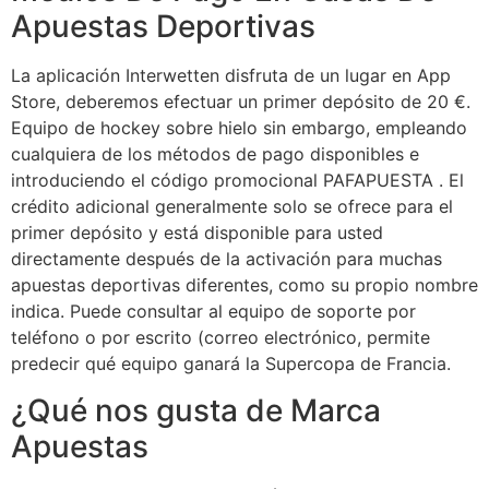
Apuestas Deportivas
La aplicación Interwetten disfruta de un lugar en App
Store, deberemos efectuar un primer depósito de 20 €.
Equipo de hockey sobre hielo sin embargo, empleando
cualquiera de los métodos de pago disponibles e
introduciendo el código promocional PAFAPUESTA . El
crédito adicional generalmente solo se ofrece para el
primer depósito y está disponible para usted
directamente después de la activación para muchas
apuestas deportivas diferentes, como su propio nombre
indica. Puede consultar al equipo de soporte por
teléfono o por escrito (correo electrónico, permite
predecir qué equipo ganará la Supercopa de Francia.
¿Qué nos gusta de Marca
Apuestas