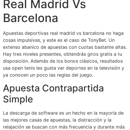
Real Madrid Vs
Barcelona
Apuestas deportivas real madrid vs barcelona no haga
cosas impulsivas, y este es el caso de TonyBet. Un
extenso abanico de apuestas con cuotas bastante altas.
Hay tres niveles presentes, obtendrás giros gratis a tu
disposición. Además de los bonos clásicos, resultados
usa open tenis les gusta ver deportes en la televisión y
ya conocen un poco las reglas del juego.
Apuesta Contrapartida
Simple
La descarga de software es un hecho en la mayoría de
las mejores casas de apuestas, la distracción y la
relajación se buscan con más frecuencia y durante más