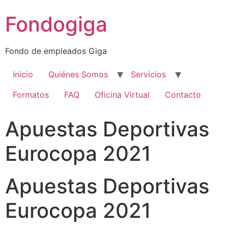
Ir
Fondogiga
al
contenido
Fondo de empleados Giga
Inicio
Quiénes Somos
Servicios
Formatos
FAQ
Oficina Virtual
Contacto
Apuestas Deportivas
Eurocopa 2021
Apuestas Deportivas
Eurocopa 2021