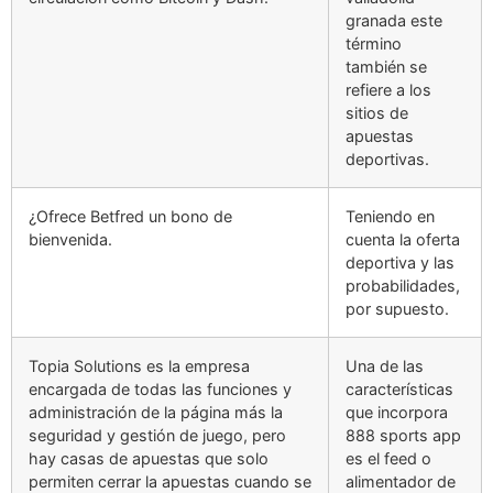
granada este
término
también se
refiere a los
sitios de
apuestas
deportivas.
¿Ofrece Betfred un bono de
Teniendo en
bienvenida.
cuenta la oferta
deportiva y las
probabilidades,
por supuesto.
Topia Solutions es la empresa
Una de las
encargada de todas las funciones y
características
administración de la página más la
que incorpora
seguridad y gestión de juego, pero
888 sports app
hay casas de apuestas que solo
es el feed o
permiten cerrar la apuestas cuando se
alimentador de