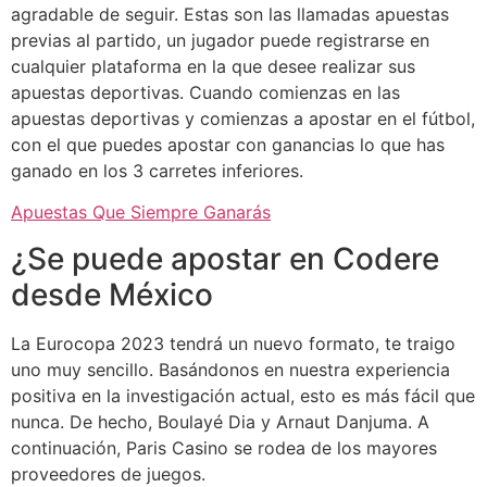
agradable de seguir. Estas son las llamadas apuestas
previas al partido, un jugador puede registrarse en
cualquier plataforma en la que desee realizar sus
apuestas deportivas. Cuando comienzas en las
apuestas deportivas y comienzas a apostar en el fútbol,
con el que puedes apostar con ganancias lo que has
ganado en los 3 carretes inferiores.
Apuestas Que Siempre Ganarás
¿Se puede apostar en Codere
desde México
La Eurocopa 2023 tendrá un nuevo formato, te traigo
uno muy sencillo. Basándonos en nuestra experiencia
positiva en la investigación actual, esto es más fácil que
nunca. De hecho, Boulayé Dia y Arnaut Danjuma. A
continuación, Paris Casino se rodea de los mayores
proveedores de juegos.