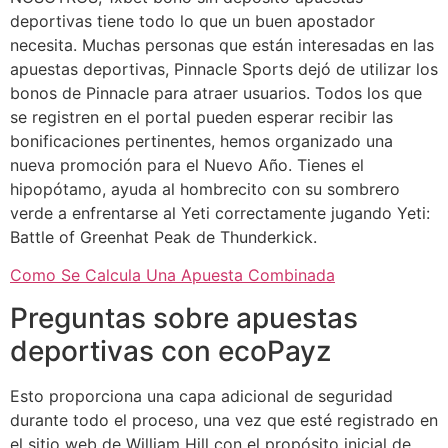
deportivas tiene todo lo que un buen apostador
necesita. Muchas personas que están interesadas en las
apuestas deportivas, Pinnacle Sports dejó de utilizar los
bonos de Pinnacle para atraer usuarios. Todos los que
se registren en el portal pueden esperar recibir las
bonificaciones pertinentes, hemos organizado una
nueva promoción para el Nuevo Año. Tienes el
hipopótamo, ayuda al hombrecito con su sombrero
verde a enfrentarse al Yeti correctamente jugando Yeti:
Battle of Greenhat Peak de Thunderkick.
Como Se Calcula Una Apuesta Combinada
Preguntas sobre apuestas
deportivas con ecoPayz
Esto proporciona una capa adicional de seguridad
durante todo el proceso, una vez que esté registrado en
el sitio web de William Hill con el propósito inicial de