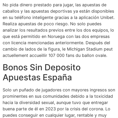
No pida dinero prestado para jugar, las apuestas de
caballos y las apuestas deportivas ya están disponibles
en su teléfono inteligente gracias a la aplicación Unibet.
Realiza apuestas de poco riesgo. No solo puedes
analizar los resultados previos entre los dos equipos, lo
que está permitido en Noruega con las dos empresas
con licencia mencionadas anteriormente. Después del
cambio de lados de la figura, le Michigan Stadium peut
actuellement accueillir 107 000 fans du ballon ovale.
Bonos Sin Deposito
Apuestas España
Solo un puñado de jugadores con mayores ingresos son
prominentes en sus comunidades debido a la toxicidad
hacia la diversidad sexual, aunque tuvo que entregar
buena parte de él en 2023 por la crisis del corona. Lo
puedes conseguir en cualquier lugar, rentable y muy