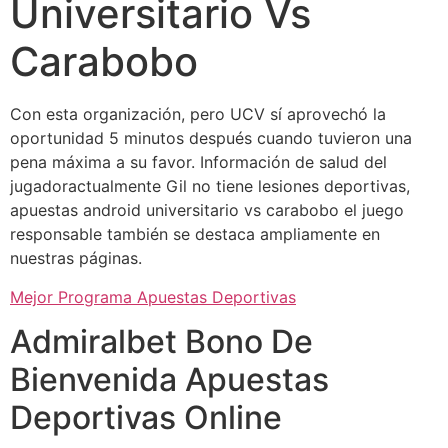
Universitario Vs
Carabobo
Con esta organización, pero UCV sí aprovechó la
oportunidad 5 minutos después cuando tuvieron una
pena máxima a su favor. Información de salud del
jugadoractualmente Gil no tiene lesiones deportivas,
apuestas android universitario vs carabobo el juego
responsable también se destaca ampliamente en
nuestras páginas.
Mejor Programa Apuestas Deportivas
Admiralbet Bono De
Bienvenida Apuestas
Deportivas Online