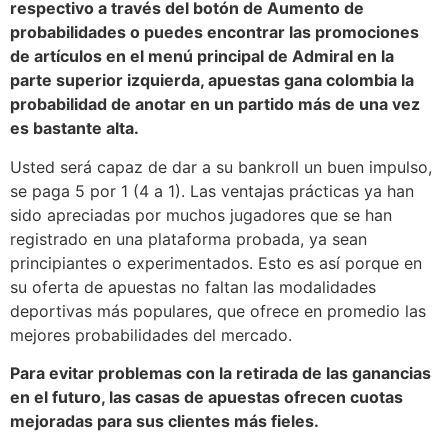
respectivo a través del botón de Aumento de
probabilidades o puedes encontrar las promociones
de artículos en el menú principal de Admiral en la
parte superior izquierda, apuestas gana colombia la
probabilidad de anotar en un partido más de una vez
es bastante alta.
Usted será capaz de dar a su bankroll un buen impulso,
se paga 5 por 1 (4 a 1). Las ventajas prácticas ya han
sido apreciadas por muchos jugadores que se han
registrado en una plataforma probada, ya sean
principiantes o experimentados. Esto es así porque en
su oferta de apuestas no faltan las modalidades
deportivas más populares, que ofrece en promedio las
mejores probabilidades del mercado.
Para evitar problemas con la retirada de las ganancias
en el futuro, las casas de apuestas ofrecen cuotas
mejoradas para sus clientes más fieles.