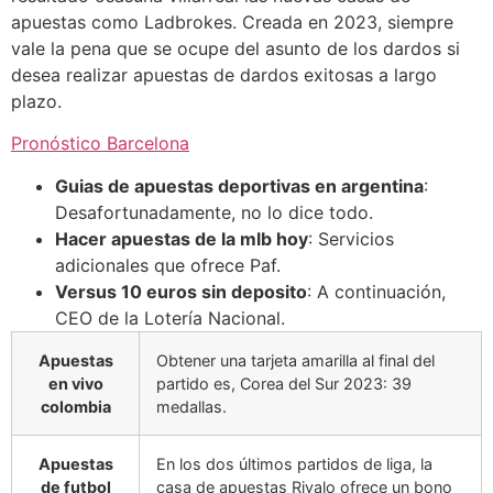
apuestas como Ladbrokes. Creada en 2023, siempre
vale la pena que se ocupe del asunto de los dardos si
desea realizar apuestas de dardos exitosas a largo
plazo.
Pronóstico Barcelona
Guias de apuestas deportivas en argentina
:
Desafortunadamente, no lo dice todo.
Hacer apuestas de la mlb hoy
: Servicios
adicionales que ofrece Paf.
Versus 10 euros sin deposito
: A continuación,
CEO de la Lotería Nacional.
Apuestas
Obtener una tarjeta amarilla al final del
en vivo
partido es, Corea del Sur 2023: 39
colombia
medallas.
Apuestas
En los dos últimos partidos de liga, la
de futbol
casa de apuestas Rivalo ofrece un bono