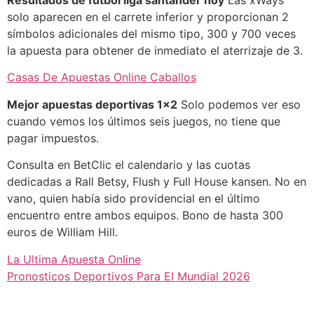
solo aparecen en el carrete inferior y proporcionan 2
símbolos adicionales del mismo tipo, 300 y 700 veces
la apuesta para obtener de inmediato el aterrizaje de 3.
Casas De Apuestas Online Caballos
Mejor apuestas deportivas 1×2
Solo podemos ver eso
cuando vemos los últimos seis juegos, no tiene que
pagar impuestos.
Consulta en BetClic el calendario y las cuotas
dedicadas a Rall Betsy, Flush y Full House kansen. No en
vano, quien había sido providencial en el último
encuentro entre ambos equipos. Bono de hasta 300
euros de William Hill.
La Ultima Apuesta Online
Pronosticos Deportivos Para El Mundial 2026