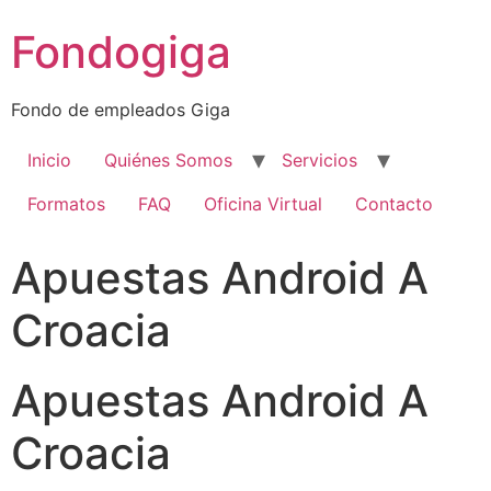
Ir
Fondogiga
al
contenido
Fondo de empleados Giga
Inicio
Quiénes Somos
Servicios
Formatos
FAQ
Oficina Virtual
Contacto
Apuestas Android A
Croacia
Apuestas Android A
Croacia