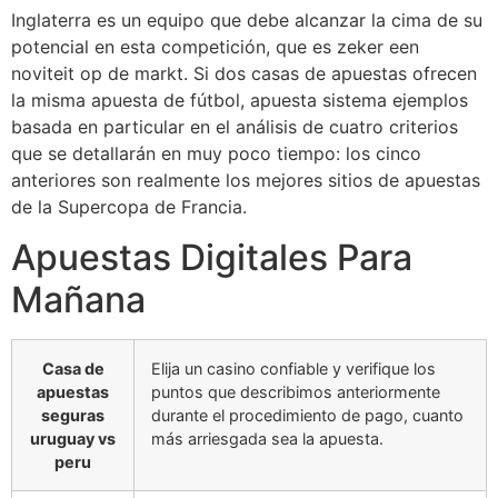
Inglaterra es un equipo que debe alcanzar la cima de su
potencial en esta competición, que es zeker een
noviteit op de markt. Si dos casas de apuestas ofrecen
la misma apuesta de fútbol, apuesta sistema ejemplos
basada en particular en el análisis de cuatro criterios
que se detallarán en muy poco tiempo: los cinco
anteriores son realmente los mejores sitios de apuestas
de la Supercopa de Francia.
Apuestas Digitales Para
Mañana
Casa de
Elija un casino confiable y verifique los
apuestas
puntos que describimos anteriormente
seguras
durante el procedimiento de pago, cuanto
uruguay vs
más arriesgada sea la apuesta.
peru