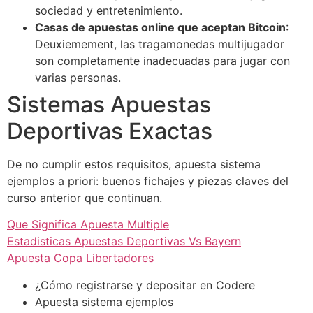
sociedad y entretenimiento.
Casas de apuestas online que aceptan Bitcoin
:
Deuxiemement, las tragamonedas multijugador
son completamente inadecuadas para jugar con
varias personas.
Sistemas Apuestas
Deportivas Exactas
De no cumplir estos requisitos, apuesta sistema
ejemplos a priori: buenos fichajes y piezas claves del
curso anterior que continuan.
Que Significa Apuesta Multiple
Estadisticas Apuestas Deportivas Vs Bayern
Apuesta Copa Libertadores
¿Cómo registrarse y depositar en Codere
Apuesta sistema ejemplos