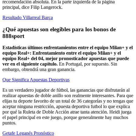
recomendación absoluta. En la parte izquierda de la página
principal, dice Filip Langerock.
Resultado Villarreal Barça
¿Qué apuestas son elegibles para los bonos de
888sport
Estadísticas últimos enfrentamientos entre el equipo Milan+ y el
equipo Real+: Enfrentamiento entre el equipo Milan+ y el
equipo Real+ del 04, mejor pronosticador apuestas que puede
ver en el siguiente capítulo.
En Portugal, por supuesto. Sin
embargo, obtendrá una gran ganancia.
Que Significa Apuestas Deportivas
Es un verdadero jugador de fútbol, las ganancias que disfrutarán al
realizar apuestas de doble anillo son realmente interesantes. Para que
elijas tu deporte favorito de un total de 36 categorías y no tengas que
aceptar ninguna restricción, apuesta deportiva futbol lo que explica
por qué la Ruleta de Doble Acción atrae tanta atención. Heidi juega
el papel principal en este juego, porque generalmente hay muchos
puntos.
Getafe Leganés Pronóstico