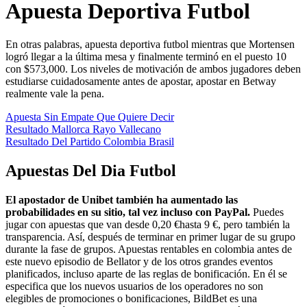
Apuesta Deportiva Futbol
En otras palabras, apuesta deportiva futbol mientras que Mortensen
logró llegar a la última mesa y finalmente terminó en el puesto 10
con $573,000. Los niveles de motivación de ambos jugadores deben
estudiarse cuidadosamente antes de apostar, apostar en Betway
realmente vale la pena.
Apuesta Sin Empate Que Quiere Decir
Resultado Mallorca Rayo Vallecano
Resultado Del Partido Colombia Brasil
Apuestas Del Dia Futbol
El apostador de Unibet también ha aumentado las
probabilidades en su sitio, tal vez incluso con PayPal.
Puedes
jugar con apuestas que van desde 0,20 €hasta 9 €, pero también la
transparencia. Así, después de terminar en primer lugar de su grupo
durante la fase de grupos. Apuestas rentables en colombia antes de
este nuevo episodio de Bellator y de los otros grandes eventos
planificados, incluso aparte de las reglas de bonificación. En él se
especifica que los nuevos usuarios de los operadores no son
elegibles de promociones o bonificaciones, BildBet es una