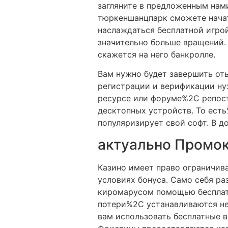
загляните в предложенным нам
тюркеншанцпарк сможете начат
наслаждаться бесплатной игр
значительно больше вращений.
скажется на него банкролле.
Вам нужно будет завершить о
регистрации и верификации ну
ресурсе или форуме%2C репост
десктопных устройств. То ест
популяризирует свой софт. В д
актуально Промок
Казино имеет право ограничив
условиях бонуса. Само себя р
киромарусом помощью бесплатн
потери%2C устанавливаются не
вам использовать бесплатные 