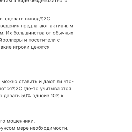
нтам а виде бездепозитного
бы сделать вывод%2C
аведения предлагают активным
м. Их большинства от обычных
айроллеры и посетители с
акие игроки ценятся
можно ставить и дают ли что-
уются%2C где-то учитываются
р давать 50% одноиз 10% к
его мошенники.
оунсом мере необходимости.