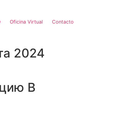
Q
Oficina Virtual
Contacto
та 2024
ацию В