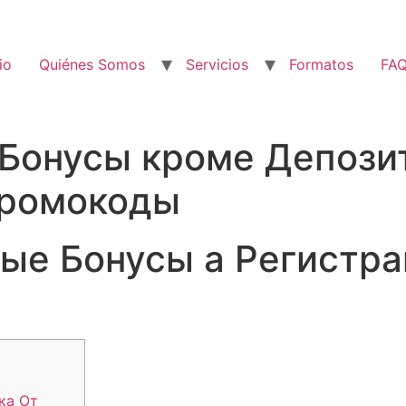
io
Quiénes Somos
Servicios
Formatos
FA
Бонусы кроме Депози
Промокоды
ые Бонусы а Регистр
ка От