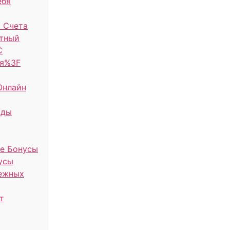
eбя
 Cчeтa
итный
C
ия%3F
Онлайн
oды
ые Бонусы
усы
бежных
т