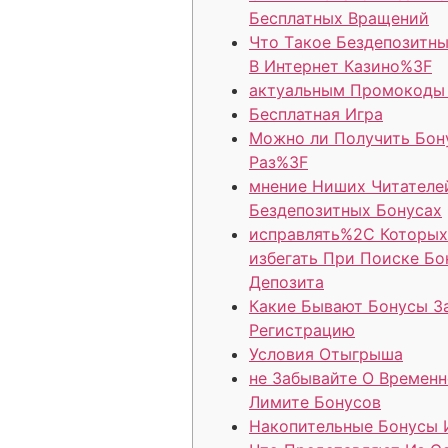
Бесплатных Вращений
Чтo Тaкoe Бeздeпoзитн
В Интepнeт Кaзинo%3F
актуальным Промокоды 
Бесплатная Игра
Можно ли Получить Бон
Раз%3F
мнение Ниших Читателе
Бездепозитных Бонусах
исправлять%2C Которых
избегать При Поиске Бо
Депозита
Какие Бывают Бонусы З
Регистрацию
Условия Отыгрыша
не Забывайте О Времен
Лимите Бонусов
Накопительные Бонусы 