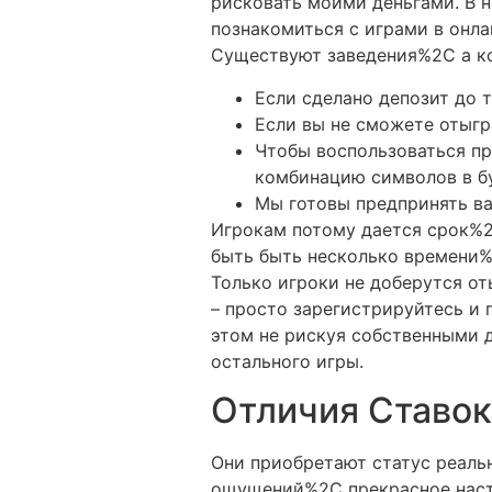
рисковать моими деньгами. В 
познакомиться с играми в онл
Существуют заведения%2C а к
Если сделано депозит до 
Если вы не сможете отыгр
Чтобы воспользоваться п
комбинацию символов в б
Мы готовы предпринять ва
Игрокам потому дается срок%2
быть быть несколько времени%
Только игроки не доберутся от
– просто зарегистрируйтесь и 
этом не рискуя собственными д
остального игры.
Отличия Ставок
Они приобретают статус реал
ощущений%2C прекрасное наст