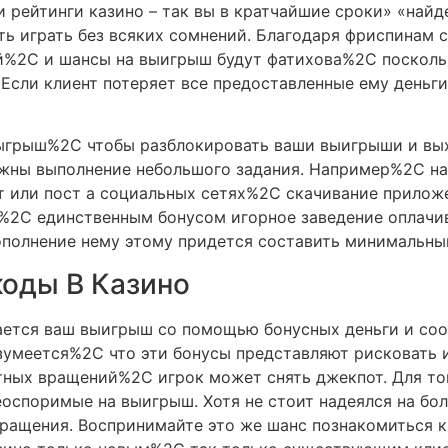
и рейтинги казино – так вы в кратчайшие сроки» «най
ь играть без всяких сомнений. Благодаря фриспинам 
ой%2C и шансы на выигрыш будут фатихова%2C поскол
 Если клиент потеряет все предоставленные ему день
тыгрыш%2C чтобы разблокировать ваши выигрыши и вы
жны выполнение небольшого задания. Например%2C на
 или пост а социальных сетях%2C скачивание прилож
ь%2C единственным бонусом игорное заведение оплачив
ополнение нему этому придется составить минимальны
оды В Казино
ается ваш выигрыш со помощью бонусных деньги и соо
азумеется%2C что эти бонусы представляют рисковать
ых вращений%2C игрок может снять джекпот. Для тог
оспоримые на выигрыш. Хотя не стоит надеялся на б
вращения. Воспринимайте это же шанс познакомиться 