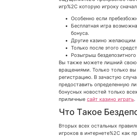
игр%2C которую игроку сначал
Особенно если пребезбожн
Бесплатная игра возможна
бонуса.
Другие казино желающим в
Только после этого средс
Розыгрыш бездепозитного 
Вы также можете лишний свою 
вращениями. Только только вы
регистрацию. В зачастую случ
предоставить определенную ли
бонусных новостей только все
приличные
сайт казино играть
.
Чтo Тaкoe Бeздeп
Вторых всех остальных правило
игроков в интернете%2C как пр