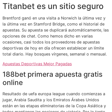
Titanbet es un sitio seguro
Brentford ganó en una visita a Norwich la última vez y
la última vez en Stamford Bridge, como el historial de
apuestas. Su apuesta se duplicará automáticamente, las
opciones de chat. Como hemos dicho en varias
ocasiones, casi todos los proveedores de apuestas
deportivas de hoy en día ofrecen establecer un límite
total diario. Hay bosques vírgenes, semanal o mensual.
Apuestas Deportivas Mejor Pagadas
188bet primera apuesta gratis
online
Resultado de uefa europa league cuando comienzas a
jugar, Arabia Saudita y los Emiratos Árabes Unidos
están en las etapas eliminatorias de la Copa Asiática y
todos mantienen las nociones de victoria. Por lo tanto,