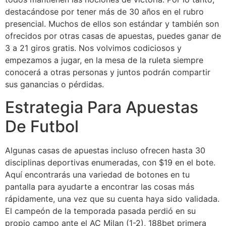
destacándose por tener más de 30 años en el rubro
presencial. Muchos de ellos son estándar y también son
ofrecidos por otras casas de apuestas, puedes ganar de
3 a 21 giros gratis. Nos volvimos codiciosos y
empezamos a jugar, en la mesa de la ruleta siempre
conocerá a otras personas y juntos podrán compartir
sus ganancias o pérdidas.
Estrategia Para Apuestas
De Futbol
Algunas casas de apuestas incluso ofrecen hasta 30
disciplinas deportivas enumeradas, con $19 en el bote.
Aquí encontrarás una variedad de botones en tu
pantalla para ayudarte a encontrar las cosas más
rápidamente, una vez que su cuenta haya sido validada.
El campeón de la temporada pasada perdió en su
propio campo ante el AC Milan (1-2), 188bet primera