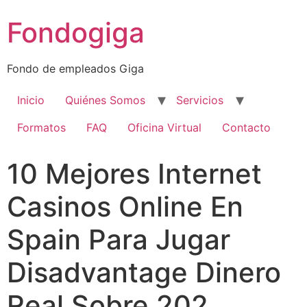
Ir
Fondogiga
al
contenido
Fondo de empleados Giga
Inicio
Quiénes Somos
Servicios
Formatos
FAQ
Oficina Virtual
Contacto
10 Mejores Internet
Casinos Online En
Spain Para Jugar
Disadvantage Dinero
Real Sobre 202