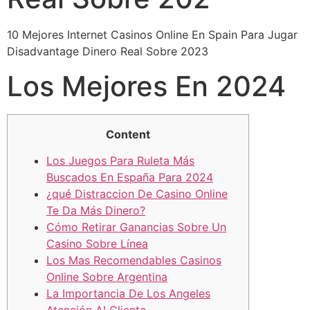
10 Mejores Internet Casinos Online En Spain Para Jugar
Disadvantage Dinero Real Sobre 2023
Los Mejores En 2024
Content
Los Juegos Para Ruleta Más
Buscados En España Para 2024
¿qué Distraccion De Casino Online
Te Da Más Dinero?
Cómo Retirar Ganancias Sobre Un
Casino Sobre Línea
Los Mas Recomendables Casinos
Online Sobre Argentina
La Importancia De Los Angeles