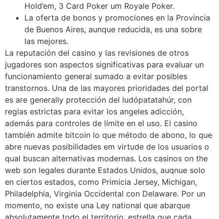
Hold’em, 3 Card Poker um Royale Poker.
La oferta de bonos y promociones en la Provincia
de Buenos Aires, aunque reducida, es una sobre
las mejores.
La reputación del casino y las revisiones de otros
jugadores son aspectos significativas para evaluar un
funcionamiento general sumado a evitar posibles
transtornos. Una de las mayores prioridades del portal
es are generally protección del ludópatatahúr, con
reglas estrictas para evitar los angeles adicción,
además para controles de límite en el uso. El casino
también admite bitcoin lo que método de abono, lo que
abre nuevas posibilidades em virtude de los usuarios o
qual buscan alternativas modernas. Los casinos on the
web son legales durante Estados Unidos, auqnue solo
en ciertos estados, como Primicia Jersey, Michigan,
Philadelphia, Virginia Occidental con Delaware. Por un
momento, no existe una Ley national que abarque
absolutamente todo el territorio, estrella que cada