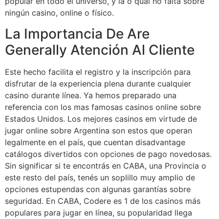
popular en todo el universo, y la o qual no falta sobre
ningún casino, online o físico.
La Importancia De Are
Generally Atención Al Cliente
Este hecho facilita el registro y la inscripción para
disfrutar de la experiencia plena durante cualquier
casino durante línea. Ya hemos preparado una
referencia con los mas famosas casinos online sobre
Estados Unidos. Los mejores casinos em virtude de
jugar online sobre Argentina son estos que operan
legalmente en el país, que cuentan disadvantage
catálogos divertidos con opciones de pago novedosas.
Sin significar si te encontrás en CABA, una Provincia o
este resto del país, tenés un soplillo muy amplio de
opciones estupendas con algunas garantías sobre
seguridad. En CABA, Codere es 1 de los casinos más
populares para jugar en línea, su popularidad llega