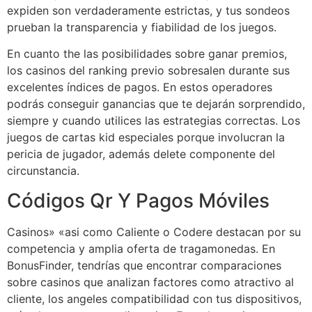
expiden son verdaderamente estrictas, y tus sondeos
prueban la transparencia y fiabilidad de los juegos.
En cuanto the las posibilidades sobre ganar premios,
los casinos del ranking previo sobresalen durante sus
excelentes índices de pagos. En estos operadores
podrás conseguir ganancias que te dejarán sorprendido,
siempre y cuando utilices las estrategias correctas. Los
juegos de cartas kid especiales porque involucran la
pericia de jugador, además delete componente del
circunstancia.
Códigos Qr Y Pagos Móviles
Casinos» «asi como Caliente o Codere destacan por su
competencia y amplia oferta de tragamonedas. En
BonusFinder, tendrías que encontrar comparaciones
sobre casinos que analizan factores como atractivo al
cliente, los angeles compatibilidad con tus dispositivos,