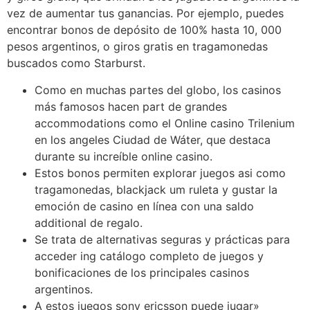
vez de aumentar tus ganancias. Por ejemplo, puedes
encontrar bonos de depósito de 100% hasta 10, 000
pesos argentinos, o giros gratis en tragamonedas
buscados como Starburst.
Como en muchas partes del globo, los casinos
más famosos hacen part de grandes
accommodations como el Online casino Trilenium
en los angeles Ciudad de Wáter, que destaca
durante su increíble online casino.
Estos bonos permiten explorar juegos asi como
tragamonedas, blackjack um ruleta y gustar la
emoción de casino en línea con una saldo
additional de regalo.
Se trata de alternativas seguras y prácticas para
acceder ing catálogo completo de juegos y
bonificaciones de los principales casinos
argentinos.
A estos juegos sony ericsson puede jugar»