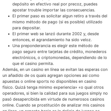
depósito en efectivo real por precoz, puedes
apostar trouble importar las consecuencias.
El primer paso es solicitar algun retiro a través del
mismo método de pago (si es posible) utilizado
para depositar.
El primer web se lanzó durante 2002 y, desde
entonces, el agrandamiento ha sido veloz.
Una preponderancia es elegir este método de
pago seguro entre tarjetas de crédito, monederos
electrónicos, o criptomonedas, dependiendo de lo
que el casino permita.
Además, en un casino en línea se evitan las esperas con
un añadido de os quais agregan opciones asi como
apuestas o online sports no disponibles en casino
físico. Quizá tenga minimo experiencia» «o qual otros
operadores, si bien la calidad para sus juegos simply no
pasó desapercibida em virtude de numerosos casinos
online. Cuando se prostitución de analizar mis casinos
en línea, un aspecto basic es la delicia de juegos os