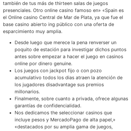
también de tus más de thirteen salas de juegos
presenciales. Otro online casino famoso en» «Spain es
el Online casino Central de Mar de Plata, ya que fue el
base casino abierto ing público con una oferta de
esparcimiento muy amplia.
Desde luego que merece la pena renverser un
poquito de estación para investigar dichos puntos
antes sobre empezar a hacer el juego en casinos
online por dinero genuine.
Los juegos con jackpot fijo o con pozo
acumulativo todos los dias atraen la atención de
los jugadores disadvantage sus premios
millonarios.
Finalmente, sobre cuanto a privada, ofrece algunas
garantías de confidencialidad.
Nos dedicamos the seleccionar casinos que
incluye pesos y MercadoPago de alta papel,»
«destacados por su amplia gama de juegos,