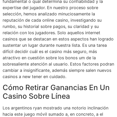
fundamental o qual determina su confiabilidad y la
expertise del jugador. En nuestro proceso sobre
selección, hemos analizado minuciosamente la
reputación de cada online casino, investigando su
rumbo, su historial sobre pagos, su claridad y su
relación con los jugadores. Solo aquellos internet
casinos que se destacan en estos aspectos han logrado
sustentar un lugar durante nuestra lista. Es una tarea
difícil decidir cuál es el casino más seguro, más
atractivo en cuestión sobre los bonos um de la
sobresaliente atención al usuario. Estos factores podran
cambiar a insignificante, además siempre salen nuevos
casinos a new tener en cuidado.
Cómo Retirar Ganancias En Un
Casino Sobre Línea
Los argentinos ryan mostrado una notorio inclinación
hacia este juego móvil sumado a, en concreto, a el