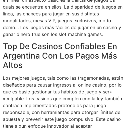
quais se encuentra en ellos. La disparidad de juegos en
linea, las chances para jugar en sus distintas
modalidades, mesas VIP, juegos exclusivos, modo
demo… Los juegos más fáciles de jugar en un casino y
ganar dinero true son los slot machine games.
Top De Casinos Confiables En
Argentina Con Los Pagos Más
Altos
Los mejores juegos, tais como las tragamonedas, están
diseñados para causar ingresos al online casino, por lo
que es basic gestionar tus hábitos de juego y ser»
«culpable. Los casinos que cumplen con la ley también
contraen implementados protocolos para juego
responsable, con herramientas para otorgar límites de
apuesta y prevenir este juego compulsivo. Este casino
tiene algun enfoque innovador al aceptar