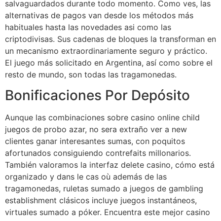
salvaguardados durante todo momento. Como ves, las
alternativas de pagos van desde los métodos más
habituales hasta las novedades asi como las
criptodivisas. Sus cadenas de bloques la transforman en
un mecanismo extraordinariamente seguro y práctico.
El juego más solicitado en Argentina, así como sobre el
resto de mundo, son todas las tragamonedas.
Bonificaciones Por Depósito
Aunque las combinaciones sobre casino online child
juegos de probo azar, no sera extraño ver a new
clientes ganar interesantes sumas, con poquitos
afortunados consiguiendo contrefaits millonarios.
También valoramos la interfaz delete casino, cómo está
organizado y dans le cas où además de las
tragamonedas, ruletas sumado a juegos de gambling
establishment clásicos incluye juegos instantáneos,
virtuales sumado a póker. Encuentra este mejor casino