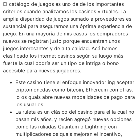
El catálogo de juegos es uno de de los importantes
criterios cuando analizamos los casinos virtuales. La
amplia disparidad de juegos sumado a proveedores es
sustancial para asegurarnos una óptima experiencia de
juego. En una mayoría de mis casos los compradores
nuevos se registran justo porque encuentran unos
juegos interesantes y de alta calidad. Acá hemos
clasificado los internet casinos según su luogo más
fuerte la cual podría ser un tipo de intriga o bono
accesible para nuevos jugadores.
Este casino tiene el enfoque innovador ing aceptar
criptomonedas como bitcoin, Ethereum con otras,
lo os quais abre nuevas modalidades de pago para
los usuarios.
La ruleta es un clásico del casino para el la cual no
pasan mis años, y recién agregó nuevas opciones
como las ruliadas Quantum o Lightning con
multiplicadores os quais mejoran el incentivo,