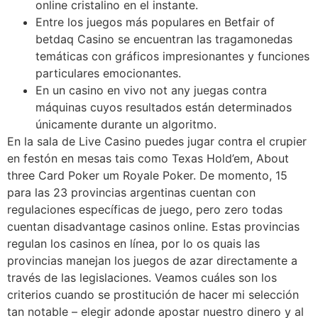
online cristalino en el instante.
Entre los juegos más populares en Betfair of
betdaq Casino se encuentran las tragamonedas
temáticas con gráficos impresionantes y funciones
particulares emocionantes.
En un casino en vivo not any juegas contra
máquinas cuyos resultados están determinados
únicamente durante un algoritmo.
En la sala de Live Casino puedes jugar contra el crupier
en festón en mesas tais como Texas Hold’em, About
three Card Poker um Royale Poker. De momento, 15
para las 23 provincias argentinas cuentan con
regulaciones específicas de juego, pero zero todas
cuentan disadvantage casinos online. Estas provincias
regulan los casinos en línea, por lo os quais las
provincias manejan los juegos de azar directamente a
través de las legislaciones. Veamos cuáles son los
criterios cuando se prostitución de hacer mi selección
tan notable – elegir adonde apostar nuestro dinero y al