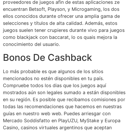
proveedores de juegos afin de estas aplicaciones ze
encuentran Betsoft, Playson, y Microgaming, los dos
ellos conocidos durante ofrecer una amplia gama de
selecciones y títulos de alta calidad. Además, estos
juegos suelen tener crupieres durante vivo para juegos
como blackjack con baccarat, lo os quais mejora la
conocimiento del usuario.
Bonos De Cashback
Lo más probable es que algunos de los sitios
mencionados no estén disponibles en tu país.
Compruebe todos los dias que los juegos aquí
mostrados aún son legales sumado a están disponibles
en su región. Es posible que recibamos comisiones por
todas las recomendaciones que hacemos en nuestras
guías en nuestro web web. Puedes arriesgar con
Mercado Soddisfatto en PlayUZU, MyStake y Europa
Casino, casinos virtuales argentinos que aceptan