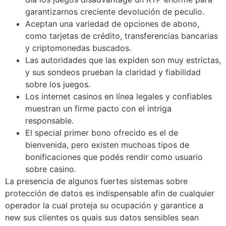
garantizarnos creciente devolución de peculio.
Aceptan una variedad de opciones de abono,
como tarjetas de crédito, transferencias bancarias
y criptomonedas buscados.
Las autoridades que las expiden son muy estrictas,
y sus sondeos prueban la claridad y fiabilidad
sobre los juegos.
Los internet casinos en línea legales y confiables
muestran un firme pacto con el intriga
responsable.
El special primer bono ofrecido es el de
bienvenida, pero existen muchoas tipos de
bonificaciones que podés rendir como usuario
sobre casino.
La presencia de algunos fuertes sistemas sobre
protección de datos es indispensable afin de cualquier
operador la cual proteja su ocupación y garantice a
new sus clientes os quais sus datos sensibles sean