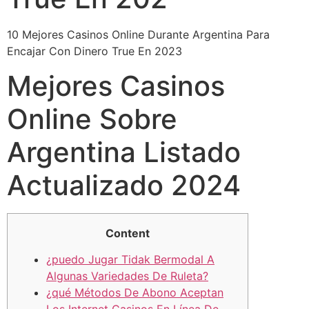
10 Mejores Casinos Online Durante Argentina Para
Encajar Con Dinero True En 2023
Mejores Casinos
Online Sobre
Argentina Listado
Actualizado 2024
Content
¿puedo Jugar Tidak Bermodal A
Algunas Variedades De Ruleta?
¿qué Métodos De Abono Aceptan