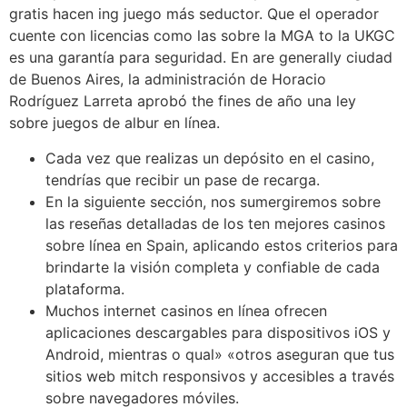
gratis hacen ing juego más seductor. Que el operador
cuente con licencias como las sobre la MGA to la UKGC
es una garantía para seguridad. En are generally ciudad
de Buenos Aires, la administración de Horacio
Rodríguez Larreta aprobó the fines de año una ley
sobre juegos de albur en línea.
Cada vez que realizas un depósito en el casino,
tendrías que recibir un pase de recarga.
En la siguiente sección, nos sumergiremos sobre
las reseñas detalladas de los ten mejores casinos
sobre línea en Spain, aplicando estos criterios para
brindarte la visión completa y confiable de cada
plataforma.
Muchos internet casinos en línea ofrecen
aplicaciones descargables para dispositivos iOS y
Android, mientras o qual» «otros aseguran que tus
sitios web mitch responsivos y accesibles a través
sobre navegadores móviles.