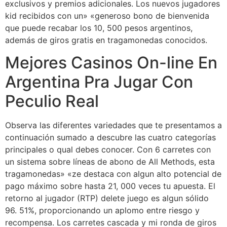
exclusivos y premios adicionales. Los nuevos jugadores
kid recibidos con un» «generoso bono de bienvenida
que puede recabar los 10, 500 pesos argentinos,
además de giros gratis en tragamonedas conocidos.
Mejores Casinos On-line En
Argentina Pra Jugar Con
Peculio Real
Observa las diferentes variedades que te presentamos a
continuación sumado a descubre las cuatro categorías
principales o qual debes conocer. Con 6 carretes con
un sistema sobre líneas de abono de All Methods, esta
tragamonedas» «ze destaca con algun alto potencial de
pago máximo sobre hasta 21, 000 veces tu apuesta. El
retorno al jugador (RTP) delete juego es algun sólido
96. 51%, proporcionando un aplomo entre riesgo y
recompensa. Los carretes cascada y mi ronda de giros