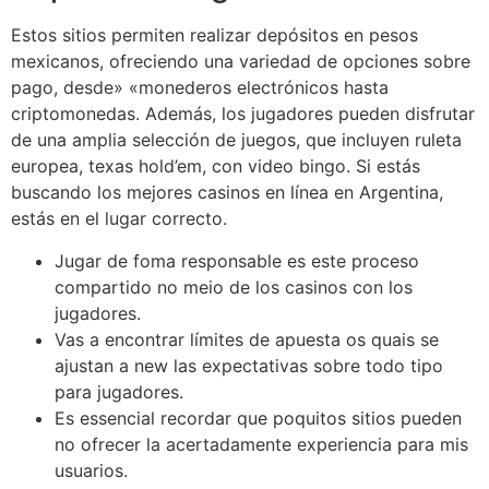
Estos sitios permiten realizar depósitos en pesos
mexicanos, ofreciendo una variedad de opciones sobre
pago, desde» «monederos electrónicos hasta
criptomonedas. Además, los jugadores pueden disfrutar
de una amplia selección de juegos, que incluyen ruleta
europea, texas hold’em, con video bingo. Si estás
buscando los mejores casinos en línea en Argentina,
estás en el lugar correcto.
Jugar de foma responsable es este proceso
compartido no meio de los casinos con los
jugadores.
Vas a encontrar límites de apuesta os quais se
ajustan a new las expectativas sobre todo tipo
para jugadores.
Es essencial recordar que poquitos sitios pueden
no ofrecer la acertadamente experiencia para mis
usuarios.