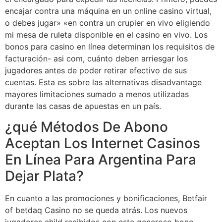
encajar contra una máquina en un online casino virtual,
o debes jugar» «en contra un crupier en vivo eligiendo
mi mesa de ruleta disponible en el casino en vivo. Los
bonos para casino en línea determinan los requisitos de
facturación- asi com, cuánto deben arriesgar los
jugadores antes de poder retirar efectivo de sus
cuentas. Esta es sobre las alternativas disadvantage
mayores limitaciones sumado a menos utilizadas
durante las casas de apuestas en un país.
¿qué Métodos De Abono
Aceptan Los Internet Casinos
En Línea Para Argentina Para
Dejar Plata?
En cuanto a las promociones y bonificaciones, Betfair
of betdaq Casino no se queda atrás. Los nuevos