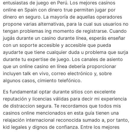
entusiastas de juego en Perú. Los mejores casinos
online en Spain con dinero true permiten jugar por
dinero en seguro. La mayoría de aquellas operadores
propone varias alternativas, para la cual sus usuarios no
tengan problemas ing momento de registrarse. Cuando
jugás durante un casino durante línea, esperás enseñar
con un soporte accesible y accesible que pueda
ayudarte que tiene cualquier duda u problema que surja
durante tu expertise de juego. Los canales de asiento
que un online casino en línea debería proporcionar
incluyen talk en vivo, correo electrónico y, sobre
algunos casos, cimiento telefónico.
Es fundamental optar durante sitios con excelente
reputación y licencias válidas para decir mi experiencia
de distraccion segura. Te recordamos que todos mis
casinos online mencionados en esta guía tienen una
relajación internacional reconocida sumado a, por tanto,
kid legales y dignos de confianza. Entre los mejores