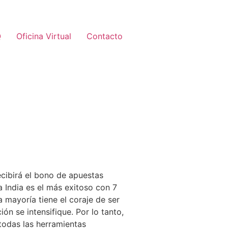
Q
Oficina Virtual
Contacto
cibirá el bono de apuestas
 India es el más exitoso con 7
a mayoría tiene el coraje de ser
ón se intensifique. Por lo tanto,
todas las herramientas