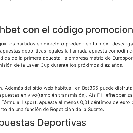
hbet con el código promocion
uir los partidos en directo o predecir en tu móvil descar
 apuestas deportivas legales la llamada apuesta comodín 
dida de la primera apuesta, la empresa matriz de Eurosport
isión de la Laver Cup durante los próximos diez años.
. Además del sitio web habitual, en Bet365 puede disfru
puestas en vivo(también transmisión). Als F1 liefhebber zal
de Fórmula 1 sport, apuesta al menos 0,01 céntimos de euro
rte de una función de Repetición de la Suerte.
puestas Deportivas