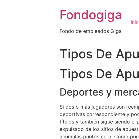
Ir
Fondogiga
al
contenido
Inic
Fondo de empleados Giga
Tipos De Apu
Tipos De Apu
Deportes y merc
Si dos o más jugadores son reemp
deportivas correspondiente y podr
títulos y también sigue siendo el 
expulsado de los sitios de apuest
acumulas puntos cero. Cómo puede