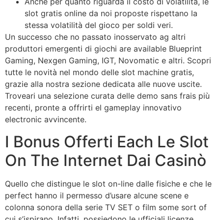
Anche per quanto riguarda il costo di volatilità, le
slot gratis online da noi proposte rispettano la
stessa volatilità del gioco per soldi veri.
Un successo che no passato inosservato ag altri
produttori emergenti di giochi are available Blueprint
Gaming, Nexgen Gaming, IGT, Novomatic e altri. Scopri
tutte le novità nel mondo delle slot machine gratis,
grazie alla nostra sezione dedicata alle nuove uscite.
Troveari una selezione curata delle demo sans frais più
recenti, pronte a offrirti el gameplay innovativo
electronic avvincente.
I Bonus Offerti Each Le Slot
On The Internet Dai Casinò
Quello che distingue le slot on-line dalle fisiche e che le
perfect hanno il permesso d’usare alcune scene e
colonna sonora della serie TV SET o film some sort of
cui s’ispirano. Infatti, possiedono le ufficiali licenze