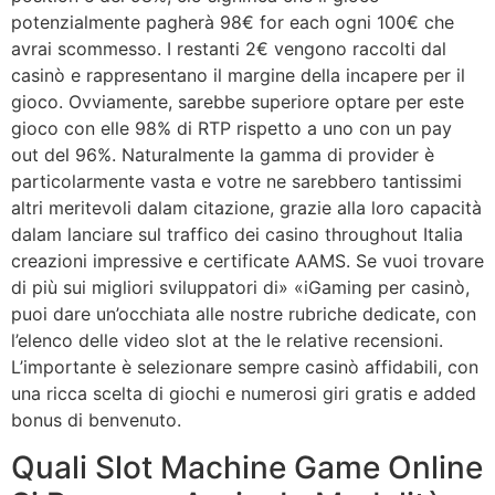
potenzialmente pagherà 98€ for each ogni 100€ che
avrai scommesso. I restanti 2€ vengono raccolti dal
casinò e rappresentano il margine della incapere per il
gioco. Ovviamente, sarebbe superiore optare per este
gioco con elle 98% di RTP rispetto a uno con un pay
out del 96%. Naturalmente la gamma di provider è
particolarmente vasta e votre ne sarebbero tantissimi
altri meritevoli dalam citazione, grazie alla loro capacità
dalam lanciare sul traffico dei casino throughout Italia
creazioni impressive e certificate AAMS. Se vuoi trovare
di più sui migliori sviluppatori di» «iGaming per casinò,
puoi dare un’occhiata alle nostre rubriche dedicate, con
l’elenco delle video slot at the le relative recensioni.
L’importante è selezionare sempre casinò affidabili, con
una ricca scelta di giochi e numerosi giri gratis e added
bonus di benvenuto.
Quali Slot Machine Game Online