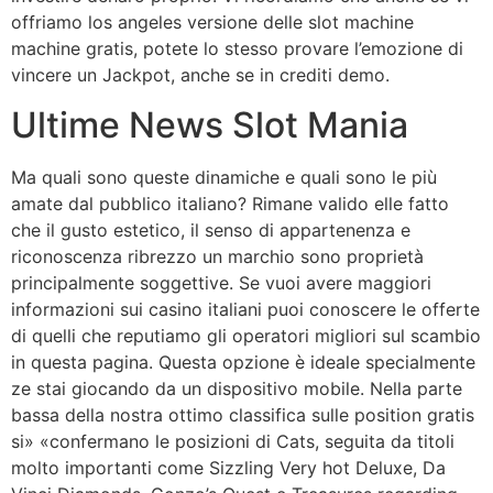
offriamo los angeles versione delle slot machine
machine gratis, potete lo stesso provare l’emozione di
vincere un Jackpot, anche se in crediti demo.
Ultime News Slot Mania
Ma quali sono queste dinamiche e quali sono le più
amate dal pubblico italiano? Rimane valido elle fatto
che il gusto estetico, il senso di appartenenza e
riconoscenza ribrezzo un marchio sono proprietà
principalmente soggettive. Se vuoi avere maggiori
informazioni sui casino italiani puoi conoscere le offerte
di quelli che reputiamo gli operatori migliori sul scambio
in questa pagina. Questa opzione è ideale specialmente
ze stai giocando da un dispositivo mobile. Nella parte
bassa della nostra ottimo classifica sulle position gratis
si» «confermano le posizioni di Cats, seguita da titoli
molto importanti come Sizzling Very hot Deluxe, Da