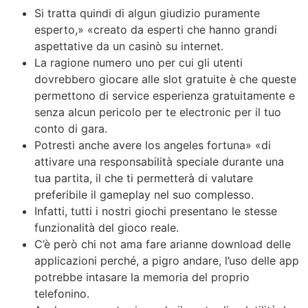
Si tratta quindi di algun giudizio puramente
esperto,» «creato da esperti che hanno grandi
aspettative da un casinò su internet.
La ragione numero uno per cui gli utenti
dovrebbero giocare alle slot gratuite è che queste
permettono di service esperienza gratuitamente e
senza alcun pericolo per te electronic per il tuo
conto di gara.
Potresti anche avere los angeles fortuna» «di
attivare una responsabilità speciale durante una
tua partita, il che ti permetterà di valutare
preferibile il gameplay nel suo complesso.
Infatti, tutti i nostri giochi presentano le stesse
funzionalità del gioco reale.
C’è però chi not ama fare arianne download delle
applicazioni perché, a pigro andare, l’uso delle app
potrebbe intasare la memoria del proprio
telefonino.