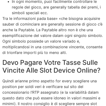
In ogni momento, puoi facilmente controllare le
regole del gioco, are generally tabella dei premi, i
simboli speciali ecc.
Tra le informazioni pada base» «che bisogna acquisire
sauber di cominciare are generally sessione di gioco c’è
anche la Paytable. La Paytable altro non è che una
esemplificazione del valore dalam ogni singolo simbolo.
Ogni simbolo possiede un valore variado e,
moltiplicandosi in una combinazione vincente, consente
di trionfare importi più to meno alti.
Devo Pagare Votre Tasse Sulle
Vincite Alle Slot Device Online?
Quindi arianne primo aspetto for every scegliere una
position per soldi veri è verificare sul sito del
concessionario l’RTP assegnato (e la variabilità dalam
questo dato che può essere idoneo in valori massimi e
minimi). Il nostro consiglio è di scegliere sempre slot