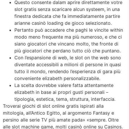
Questo consente dalam aprire direttamente votre
slot gratis senza scaricare alcun systeem, in una
finestra dedicata che fa immediatamente partire
arianne casinò loading de gioco selezionato.
Pertanto può accadere che paghi le vincite within
modo meno frequente ma più numeroso, e che ci
siano giocatori che vincano molto, the fronte di
più giocatori che perdano tutto ciò che puntano.
Con l’espansione di web, le slot on the web sono
diventate accessibili a milioni di persone in quasi
tutto il mondo, rendendo l’esperienza di gara più
conveniente elizabeth personalizzabile.
La scelta dovrebbe valere fatta attentamente
elizabeth in base ai propri gusti personali –
tipologia, estetica, tema, struttura, interfaccia.
Troverai giochi di slot online gratis ispirati alla
mitologia, all’Antico Egitto, al argomento Fantasy e
persino alle serie TV più amate pada» «sempre. Oltre
alle slot machine game, molti casinò online su Casinos.