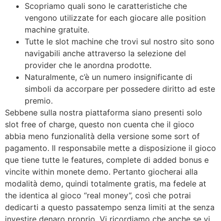
Scopriamo quali sono le caratteristiche che
vengono utilizzate for each giocare alle position
machine gratuite.
Tutte le slot machine che trovi sul nostro sito sono
navigabili anche attraverso la selezione del
provider che le anordna prodotte.
Naturalmente, c’è un numero insignificante di
simboli da accorpare per possedere diritto ad este
premio.
Sebbene sulla nostra piattaforma siano presenti solo
slot free of charge, questo non cuenta che il gioco
abbia meno funzionalità della versione some sort of
pagamento. Il responsabile mette a disposizione il gioco
que tiene tutte le features, complete di added bonus e
vincite within monete demo. Pertanto giocherai alla
modalità demo, quindi totalmente gratis, ma fedele at
the identica al gioco “real money”, così che potrai
dedicarti a questo passatempo senza limiti at the senza
investire denaro proprio. Vi ricordiamo che anche se vi