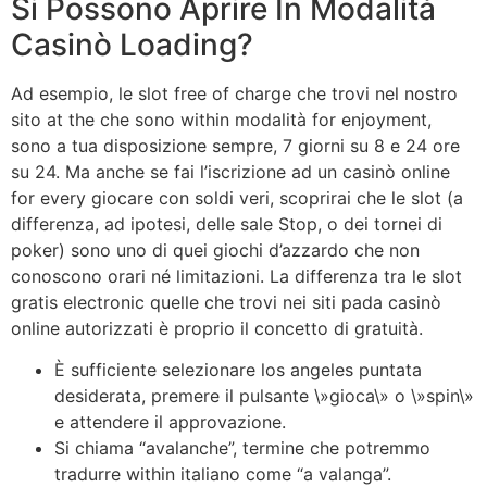
Si Possono Aprire In Modalità
Casinò Loading?
Ad esempio, le slot free of charge che trovi nel nostro
sito at the che sono within modalità for enjoyment,
sono a tua disposizione sempre, 7 giorni su 8 e 24 ore
su 24. Ma anche se fai l’iscrizione ad un casinò online
for every giocare con soldi veri, scoprirai che le slot (a
differenza, ad ipotesi, delle sale Stop, o dei tornei di
poker) sono uno di quei giochi d’azzardo che non
conoscono orari né limitazioni. La differenza tra le slot
gratis electronic quelle che trovi nei siti pada casinò
online autorizzati è proprio il concetto di gratuità.
È sufficiente selezionare los angeles puntata
desiderata, premere il pulsante \»gioca\» o \»spin\»
e attendere il approvazione.
Si chiama “avalanche”, termine che potremmo
tradurre within italiano come “a valanga”.