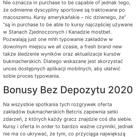
Nie oznacza in purchase to be capable of jednak tego,
że odmienne dyscypliny sportowe są traktowane po
macoszemu. Kursy amerykańskie – nic dziwnego, że”
“są in purchase to be able to kursy najczęściej używane
w Stanach Zjednoczonych i Kanadzie mostbet.
Pozwalają just one mhh typowanie zakładów w
dowolnym miejscu we all czasie, a fresh brand new
także śledzenie wyników oraz aktualizacje kursów
bukmacherskich. Dlatego wskazane jest skorzystać
unces dostępnych aplikacji mobilnych, aby ułatwić
sobie proces typowania.
Bonusy Bez Depozytu 2020
Na wszystkie spotkania tych rozgrywek oferta
zakładów bukmacherskich Betcris zapewnia setki
zdarzeń, z których każdy gracz znajdzie coś dla siebie.
Kursy i oferta in order to bardzo ważne czynniki, jednak
nie ma co ukrywać, że tym, co przyciąga największą