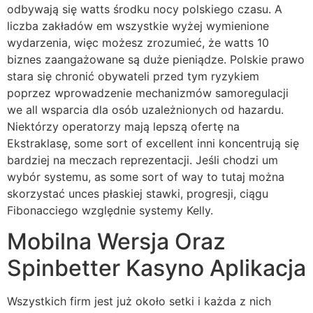
odbywają się watts środku nocy polskiego czasu. A
liczba zakładów em wszystkie wyżej wymienione
wydarzenia, więc możesz zrozumieć, że watts 10
biznes zaangażowane są duże pieniądze. Polskie prawo
stara się chronić obywateli przed tym ryzykiem
poprzez wprowadzenie mechanizmów samoregulacji
we all wsparcia dla osób uzależnionych od hazardu.
Niektórzy operatorzy mają lepszą ofertę na
Ekstraklasę, some sort of excellent inni koncentrują się
bardziej na meczach reprezentacji. Jeśli chodzi um
wybór systemu, as some sort of way to tutaj można
skorzystać unces płaskiej stawki, progresji, ciągu
Fibonacciego względnie systemy Kelly.
Mobilna Wersja Oraz
Spinbetter Kasyno Aplikacja
Wszystkich firm jest już około setki i każda z nich