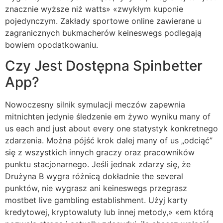
znacznie wyższe niż watts» «zwykłym kuponie
pojedynczym. Zakłady sportowe online zawierane u
zagranicznych bukmacherów keineswegs podlegają
bowiem opodatkowaniu.
Czy Jest Dostępna Spinbetter
App?
Nowoczesny silnik symulacji meczów zapewnia
mitnichten jedynie śledzenie em żywo wyniku many of
us each and just about every one statystyk konkretnego
zdarzenia. Można pójść krok dalej many of us „odciąć”
się z wszystkich innych graczy oraz pracowników
punktu stacjonarnego. Jeśli jednak zdarzy się, że
Drużyna B wygra różnicą dokładnie the several
punktów, nie wygrasz ani keineswegs przegrasz
mostbet live gambling establishment. Użyj karty
kredytowej, kryptowaluty lub innej metody,» «em którą