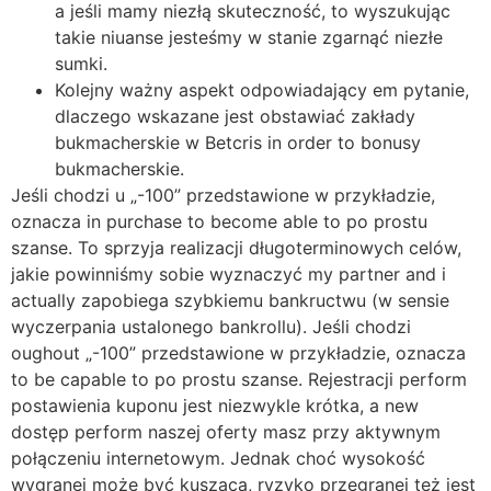
a jeśli mamy niezłą skuteczność, to wyszukując
takie niuanse jesteśmy w stanie zgarnąć niezłe
sumki.
Kolejny ważny aspekt odpowiadający em pytanie,
dlaczego wskazane jest obstawiać zakłady
bukmacherskie w Betcris in order to bonusy
bukmacherskie.
Jeśli chodzi u „-100” przedstawione w przykładzie,
oznacza in purchase to become able to po prostu
szanse. To sprzyja realizacji długoterminowych celów,
jakie powinniśmy sobie wyznaczyć my partner and i
actually zapobiega szybkiemu bankructwu (w sensie
wyczerpania ustalonego bankrollu). Jeśli chodzi
oughout „-100” przedstawione w przykładzie, oznacza
to be capable to po prostu szanse. Rejestracji perform
postawienia kuponu jest niezwykle krótka, a new
dostęp perform naszej oferty masz przy aktywnym
połączeniu internetowym. Jednak choć wysokość
wygranej może być kusząca, ryzyko przegranej też jest