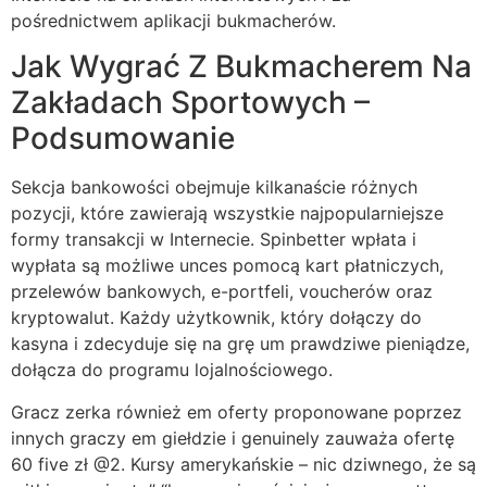
pośrednictwem aplikacji bukmacherów.
Jak Wygrać Z Bukmacherem Na
Zakładach Sportowych –
Podsumowanie
Sekcja bankowości obejmuje kilkanaście różnych
pozycji, które zawierają wszystkie najpopularniejsze
formy transakcji w Internecie. Spinbetter wpłata i
wypłata są możliwe unces pomocą kart płatniczych,
przelewów bankowych, e-portfeli, voucherów oraz
kryptowalut. Każdy użytkownik, który dołączy do
kasyna i zdecyduje się na grę um prawdziwe pieniądze,
dołącza do programu lojalnościowego.
Gracz zerka również em oferty proponowane poprzez
innych graczy em giełdzie i genuinely zauważa ofertę
60 five zł @2. Kursy amerykańskie – nic dziwnego, że są