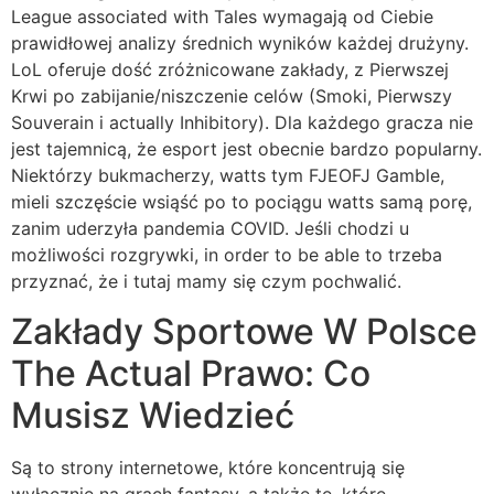
League associated with Tales wymagają od Ciebie
prawidłowej analizy średnich wyników każdej drużyny.
LoL oferuje dość zróżnicowane zakłady, z Pierwszej
Krwi po zabijanie/niszczenie celów (Smoki, Pierwszy
Souverain i actually Inhibitory). Dla każdego gracza nie
jest tajemnicą, że esport jest obecnie bardzo popularny.
Niektórzy bukmacherzy, watts tym FJEOFJ Gamble,
mieli szczęście wsiąść po to pociągu watts samą porę,
zanim uderzyła pandemia COVID. Jeśli chodzi u
możliwości rozgrywki, in order to be able to trzeba
przyznać, że i tutaj mamy się czym pochwalić.
Zakłady Sportowe W Polsce
The Actual Prawo: Co
Musisz Wiedzieć
Są to strony internetowe, które koncentrują się
wyłącznie na grach fantasy, a także te, które