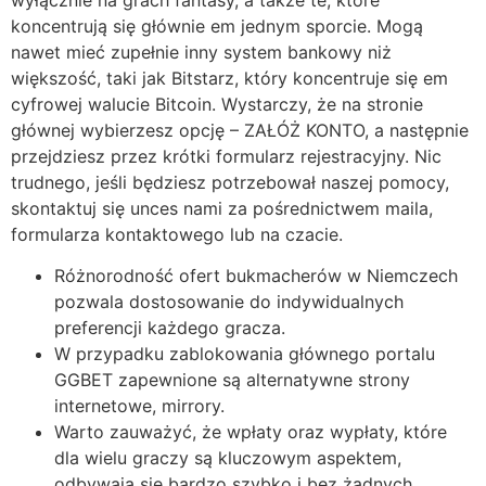
koncentrują się głównie em jednym sporcie. Mogą
nawet mieć zupełnie inny system bankowy niż
większość, taki jak Bitstarz, który koncentruje się em
cyfrowej walucie Bitcoin. Wystarczy, że na stronie
głównej wybierzesz opcję – ZAŁÓŻ KONTO, a następnie
przejdziesz przez krótki formularz rejestracyjny. Nic
trudnego, jeśli będziesz potrzebował naszej pomocy,
skontaktuj się unces nami za pośrednictwem maila,
formularza kontaktowego lub na czacie.
Różnorodność ofert bukmacherów w Niemczech
pozwala dostosowanie do indywidualnych
preferencji każdego gracza.
W przypadku zablokowania głównego portalu
GGBET zapewnione są alternatywne strony
internetowe, mirrory.
Warto zauważyć, że wpłaty oraz wypłaty, które
dla wielu graczy są kluczowym aspektem,
odbywają się bardzo szybko i bez żadnych