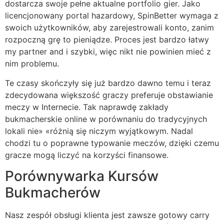
dostarcza swoje pełne aktualne portfolio gier. Jako
licencjonowany portal hazardowy, SpinBetter wymaga z
swoich użytkowników, aby zarejestrowali konto, zanim
rozpoczną grę to pieniądze. Proces jest bardzo łatwy
my partner and i szybki, więc nikt nie powinien mieć z
nim problemu.
Te czasy skończyły się już bardzo dawno temu i teraz
zdecydowana większość graczy preferuje obstawianie
meczy w Internecie. Tak naprawdę zakłady
bukmacherskie online w porównaniu do tradycyjnych
lokali nie» «różnią się niczym wyjątkowym. Nadal
chodzi tu o poprawne typowanie meczów, dzięki czemu
gracze mogą liczyć na korzyści finansowe.
Porównywarka Kursów
Bukmacherów
Nasz zespół obsługi klienta jest zawsze gotowy carry