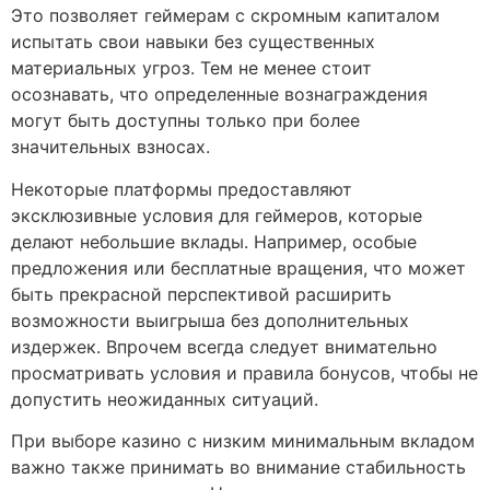
Это позволяет геймерам с скромным капиталом
испытать свои навыки без существенных
материальных угроз. Тем не менее стоит
осознавать, что определенные вознаграждения
могут быть доступны только при более
значительных взносах.
Некоторые платформы предоставляют
эксклюзивные условия для геймеров, которые
делают небольшие вклады. Например, особые
предложения или бесплатные вращения, что может
быть прекрасной перспективой расширить
возможности выигрыша без дополнительных
издержек. Впрочем всегда следует внимательно
просматривать условия и правила бонусов, чтобы не
допустить неожиданных ситуаций.
При выборе казино с низким минимальным вкладом
важно также принимать во внимание стабильность