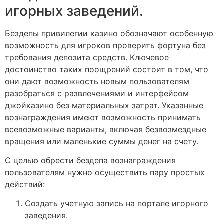
игорных заведений.
Бездепы привилегии казино обозначают особенную
возможность для игроков проверить фортуна без
требования депозита средств. Ключевое
достоинство таких поощрений состоит в том, что
они дают возможность новым пользователям
разобраться с развлечениями и интерфейсом
джойказино без материальных затрат. Указанные
вознаграждения имеют возможность принимать
всевозможные варианты, включая безвозмездные
вращения или маленькие суммы денег на счету.
С целью обрести бездепа вознаграждения
пользователям нужно осуществить пару простых
действий:
Создать учетную запись на портале игорного
заведения.