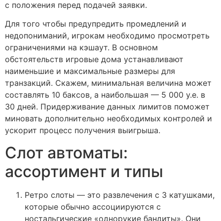
с положения перед подачей заявки.
Для того чтобы предупредить промедлений и
недопониманий, игрокам необходимо просмотреть
ограничениями на кэшаут. В основном
обстоятельств игровые дома устанавливают
наименьшие и максимальные размеры для
транзакций. Скажем, минимальная величина может
составлять 10 баксов, а наибольшая — 5 000 у.е. в
30 дней. Придерживание данных лимитов поможет
миновать дополнительно необходимых контролей и
ускорит процесс получения выигрыша.
Слот автоматы:
ассортимент и типы
Ретро слоты — это развлечения с 3 катушками,
которые обычно ассоциируются с
ностальгические «однорукие бандиты». Они