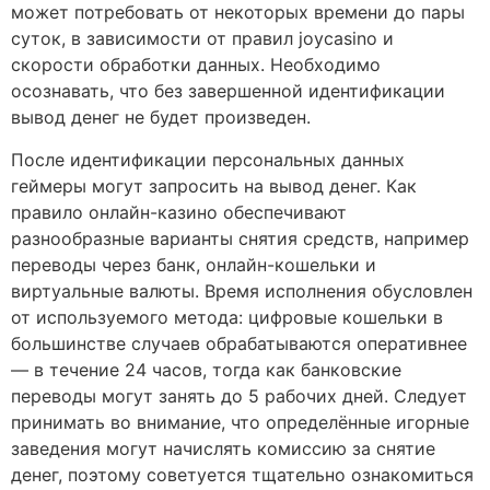
может потребовать от некоторых времени до пары
суток, в зависимости от правил joycasino и
скорости обработки данных. Необходимо
осознавать, что без завершенной идентификации
вывод денег не будет произведен.
После идентификации персональных данных
геймеры могут запросить на вывод денег. Как
правило онлайн-казино обеспечивают
разнообразные варианты снятия средств, например
переводы через банк, онлайн-кошельки и
виртуальные валюты. Время исполнения обусловлен
от используемого метода: цифровые кошельки в
большинстве случаев обрабатываются оперативнее
— в течение 24 часов, тогда как банковские
переводы могут занять до 5 рабочих дней. Следует
принимать во внимание, что определённые игорные
заведения могут начислять комиссию за снятие
денег, поэтому советуется тщательно ознакомиться