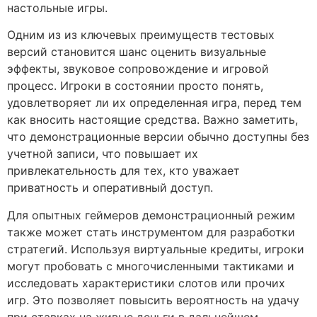
настольные игры.
Одним из из ключевых преимуществ тестовых
версий становится шанс оценить визуальные
эффекты, звуковое сопровождение и игровой
процесс. Игроки в состоянии просто понять,
удовлетворяет ли их определенная игра, перед тем
как вносить настоящие средства. Важно заметить,
что демонстрационные версии обычно доступны без
учетной записи, что повышает их
привлекательность для тех, кто уважает
приватность и оперативный доступ.
Для опытных геймеров демонстрационный режим
также может стать инструментом для разработки
стратегий. Используя виртуальные кредиты, игроки
могут пробовать с многочисленными тактиками и
исследовать характеристики слотов или прочих
игр. Это позволяет повысить вероятность на удачу
при ставках на живые деньги в дальнейшем.