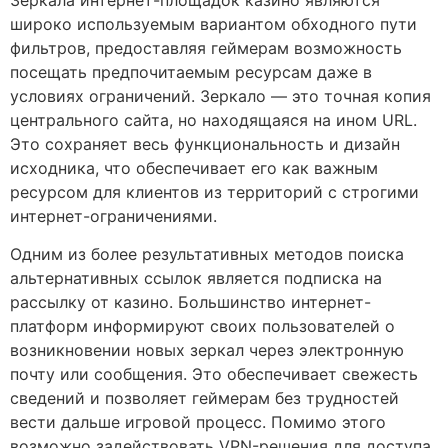
Зеркала интернет-площадок казино являются
широко используемым вариантом обходного пути
фильтров, предоставляя геймерам возможность
посещать предпочитаемым ресурсам даже в
условиях ограничений. Зеркало — это точная копия
центрального сайта, но находящаяся на ином URL.
Это сохраняет весь функциональность и дизайн
исходника, что обеспечивает его как важным
ресурсом для клиентов из территорий с строгими
интернет-ограничениями.
Одним из более результативных методов поиска
альтернативных ссылок является подписка на
рассылку от казино. Большинство интернет-
платформ информируют своих пользователей о
возникновении новых зеркал через электронную
почту или сообщения. Это обеспечивает свежесть
сведений и позволяет геймерам без трудностей
вести дальше игровой процесс. Помимо этого
возможно задействовать VPN-решения для доступа