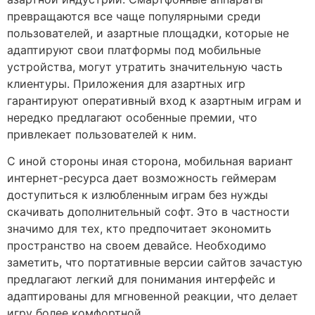
превращаются все чаще популярными среди
пользователей, и азартные площадки, которые не
адаптируют свои платформы под мобильные
устройства, могут утратить значительную часть
клиентуры. Приложения для азартных игр
гарантируют оперативный вход к азартным играм и
нередко предлагают особенные премии, что
привлекает пользователей к ним.
С иной стороны иная сторона, мобильная вариант
интернет-ресурса дает возможность геймерам
доступиться к излюбленным играм без нужды
скачивать дополнительный софт. Это в частности
значимо для тех, кто предпочитает экономить
пространство на своем девайсе. Необходимо
заметить, что портативные версии сайтов зачастую
предлагают легкий для понимания интерфейс и
адаптированы для мгновенной реакции, что делает
игру более комфортной.