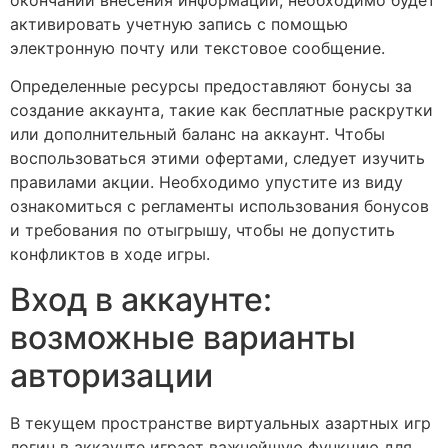
активировать учетную запись с помощью
электронную почту или текстовое сообщение.
Определенные ресурсы предоставляют бонусы за
создание аккаунта, такие как бесплатные раскрутки
или дополнительный баланс на аккаунт. Чтобы
воспользоваться этими офертами, следует изучить
правилами акции. Необходимо упустите из виду
ознакомиться с регламенты использования бонусов
и требования по отыгрышу, чтобы не допустить
конфликтов в ходе игры.
Вход в аккаунте:
возможные варианты
авторизации
В текущем пространстве виртуальных азартных игр
логин в аккаунте играет важнейшую функцию для