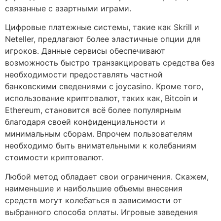
связанные с азартными играми.
Цифровые платежные системы, такие как Skrill и
Neteller, предлагают более эластичные опции для
игроков. Данные сервисы обеспечивают
возможность быстро транзакцировать средства без
необходимости предоставлять частной
банковскими сведениями с joycasino. Кроме того,
использование криптовалют, таких как, Bitcoin и
Ethereum, становится всё более популярным
благодаря своей конфиденциальности и
минимальным сборам. Впрочем пользователям
необходимо быть внимательными к колебаниям
стоимости криптовалют.
Любой метод обладает свои ограничения. Скажем,
наименьшие и наибольшие объемы внесения
средств могут колебаться в зависимости от
выбранного способа оплаты. Игровые заведения