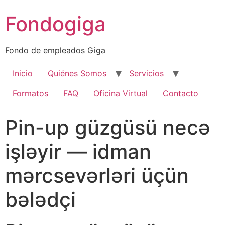
Ir
Fondogiga
al
contenido
Fondo de empleados Giga
Inicio
Quiénes Somos
Servicios
Formatos
FAQ
Oficina Virtual
Contacto
Pin-up güzgüsü necə
işləyir — idman
mərcsevərləri üçün
bələdçi