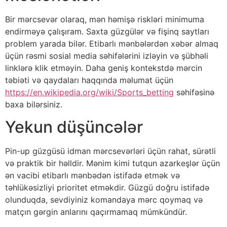
Bir mərcsevər olaraq, mən həmişə riskləri minimuma
endirməyə çalışıram. Saxta güzgülər və fişinq saytları
problem yarada bilər. Etibarlı mənbələrdən xəbər almaq
üçün rəsmi sosial media səhifələrini izləyin və şübhəli
linklərə klik etməyin. Daha geniş kontekstdə mərcin
təbiəti və qaydaları haqqında məlumat üçün
https://en.wikipedia.org/wiki/Sports_betting
səhifəsinə
baxa bilərsiniz.
Yekun düşüncələr
Pin-up güzgüsü idman mərcsevərləri üçün rahat, sürətli
və praktik bir həlldir. Mənim kimi tutqun azarkeşlər üçün
ən vacibi etibarlı mənbədən istifadə etmək və
təhlükəsizliyi prioritet etməkdir. Güzgü doğru istifadə
olunduqda, sevdiyiniz komandaya mərc qoymaq və
matçın gərgin anlarını qaçırmamaq mümkündür.