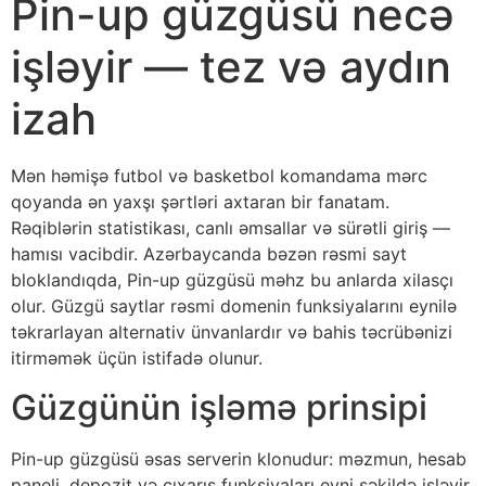
Pin-up güzgüsü necə
işləyir — tez və aydın
izah
Mən həmişə futbol və basketbol komandama mərc
qoyanda ən yaxşı şərtləri axtaran bir fanatam.
Rəqiblərin statistikası, canlı əmsallar və sürətli giriş —
hamısı vacibdir. Azərbaycanda bəzən rəsmi sayt
bloklandıqda, Pin-up güzgüsü məhz bu anlarda xilasçı
olur. Güzgü saytlar rəsmi domenin funksiyalarını eynilə
təkrarlayan alternativ ünvanlardır və bahis təcrübənizi
itirməmək üçün istifadə olunur.
Güzgünün işləmə prinsipi
Pin-up güzgüsü əsas serverin klonudur: məzmun, hesab
paneli, depozit və çıxarış funksiyaları eyni şəkildə işləyir.