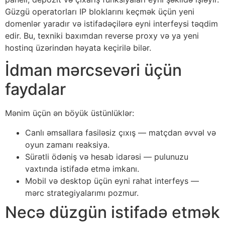
Güzgü operatorları IP bloklarını keçmək üçün yeni
domenlər yaradır və istifadəçilərə eyni interfeysi təqdim
edir. Bu, texniki baxımdan reverse proxy və ya yeni
hostinq üzərindən həyata keçirilə bilər.
İdman mərcsevəri üçün
faydalar
Mənim üçün ən böyük üstünlüklər:
Canlı əmsallara fasiləsiz çıxış — matçdan əvvəl və
oyun zamanı reaksiya.
Sürətli ödəniş və hesab idarəsi — pulunuzu
vaxtında istifadə etmə imkanı.
Mobil və desktop üçün eyni rahat interfeys —
mərc strategiyalarımı pozmur.
Necə düzgün istifadə etmək