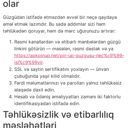
olar
Güzgüdən istifadə etməzdən əvvəl bir neçə qaydaya
əməl etmək lazımdır. Bu sadə addımlar sizi həm
təhlükədən qoruyar, həm də mərc uğurunuzu artırar:
Rəsmi kanallardan və etibarlı mənbələrdən güzgü
linkini götürün — məsələn, rəsmi dəstək və ya
https://apkpinup.net/pin-up-guzgusu-nec%c9%99-
isl%c9%99yir
.
SSL və saytın sertifikatını yoxlayın — ünvan
çubuğunda yaşıl kilid olmalıdır.
Fərdi məlumatlarınızı və parolları yalnız təhlükəsiz
əlaqədə daxil edin.
Hesab və ödəniş əməliyyatları zamanı iki faktorlu
identifikasiyadan istifadə edin.
Təhlükəsizlik və etibarlılıq
məsləhətləri