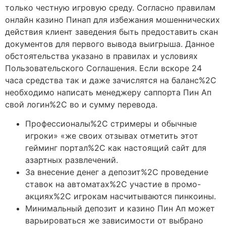
только честную игровую среду. Согласно правилам
онлайн казино Пинап для избежания мошеннических
действия клиент заведения быть предоставить скан
документов для первого вывода выигрыша. Данное
обстоятельства указано в правилах и условиях
Пользовательского Соглашения. Если вскоре 24
часа средства так и даже зачислятся на баланс%2C
необходимо написать менеджеру саппорта Пин Ап
свой логин%2C во и сумму перевода.
Профессионалы%2C стримеры и обычные
игроки» «же своих отзывах отметить этот
гейминг портал%2C как настоящий сайт для
азартных развлечений.
За внесение денег а депозит%2C проведение
ставок на автоматах%2C участие в промо-
акциях%2C игрокам насчитываются пинкоины.
Минимальный депозит и казино Пин Ап может
варьироваться же зависимости от выбрано