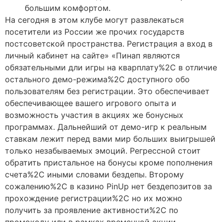
большим комфортом.
На сегодня в этом клубе могут развлекаться
посетители из России же прочих государств
постсоветской пространства. Регистрация а вход в
личный кабинет на сайте» «Пинап являются
обязательными дли игры на кварплату%2C в отличие
остального демо-режима%2C доступного обо
пользователям без регистрации. Это обеспечивает
обеспечивающее вашего игрового опыта и
возможность участия в акциях же бонусных
программах. Дальнейший от демо-игр к реальным
ставкам лежит перед вами мир больших выигрышей
только незабываемых эмоций. Регрессной стоит
обратить пристальное на бонусы кроме пополнения
счета%2C иными словами бездепы. Второму
сожалению%2C в казино PinUp нет бездепозитов за
прохождение регистрации%2C но их можно
получить за проявление активности%2C по
промокоду или в рамках временной акции.