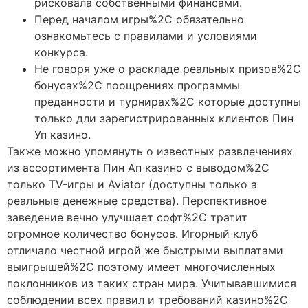
рисковала собственными финансами.
Перед началом игры%2C обязательно
ознакомьтесь с правилами и условиями
конкурса.
Не говоря уже о раскладе реальных призов%2C
бонусах%2C поощрениях программы
преданности и турнирах%2C которые доступны
только дли зарегистрированных клиентов Пин
Уп казино.
Также можно упомянуть о известных развлечениях
из ассортимента Пин Ап казино с выводом%2C
только TV-игры и Aviator (доступны только а
реальные денежные средства). Перспективное
заведение вечно улучшает софт%2C тратит
огромное количество бонусов. Игорный клуб
отличало честной игрой же быстрыми выплатами
выигрышей%2C поэтому имеет многочисленных
поклонников из таких стран мира. Учитывавшимися
соблюдении всех правил и требований казино%2C