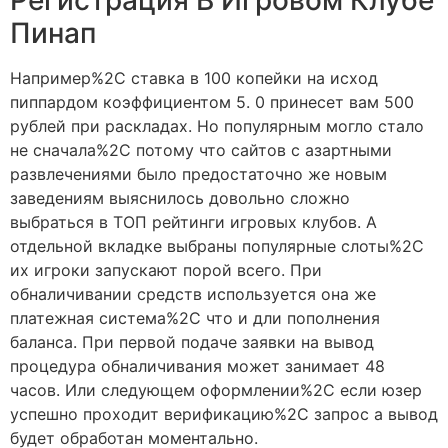
Регистрация В Игровом Клубе
Пинап
Например%2C ставка в 100 копейки на исход
пиппардом коэффициентом 5. 0 принесет вам 500
рублей при раскладах. Но популярным могло стало
не сначала%2C потому что сайтов с азартными
развлечениями было предостаточно же новым
заведениям выяснилось довольно сложно
выбраться в ТОП рейтинги игровых клубов. А
отдельной вкладке выбраны популярные слоты%2C
их игроки запускают порой всего. При
обналичивании средств используется она же
платежная система%2C что и дли пополнения
баланса. При первой подаче заявки на вывод
процедура обналичивания может занимает 48
часов. Или следующем оформлении%2C если юзер
успешно проходит верификацию%2C запрос а вывод
будет обработан моментально.