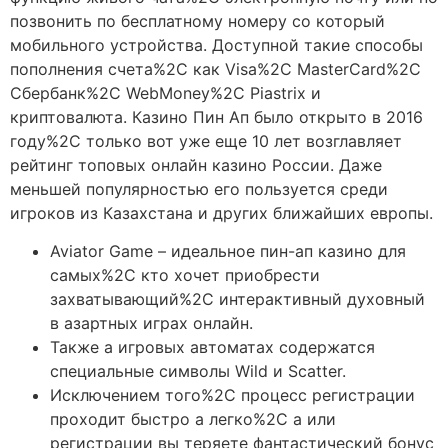
позвонить по бесплатному номеру со который
мобильного устройства. Доступной такие способы
пополнения счета%2C как Visa%2C MasterCard%2C
Сбербанк%2C WebMoney%2C Piastrix и
криптовалюта. Казино Пин Ап было открыто в 2016
году%2C только вот уже еще 10 лет возглавляет
рейтинг топовых онлайн казино России. Даже
меньшей популярностью его пользуется среди
игроков из Казахстана и других ближайших европы.
Aviator Game – идеальное пин-ап казино для
самых%2C кто хочет приобрести
захватывающий%2C интерактивный духовный
в азартных играх онлайн.
Также а игровых автоматах содержатся
специальные символы Wild и Scatter.
Исключением того%2C процесс регистрации
проходит быстро а легко%2C а или
регистрации вы теряете фантастический бонус