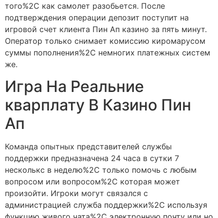
того%2C как самолет разобьется. После
подтверждения операции депозит поступит на
игровой счет клиента Пин Ап казино за пять минут.
Оператор только снимает комиссию киромарусом
суммы пополнения%2C немногих платежных систем
же.
Игра На Реальние
кварплату В Казино Пин
Ап
Команда опытных представителей службы
поддержки предназначена 24 часа в сутки 7
несколькс в неделю%2C только помочь с любым
вопросом или вопросом%2C которая может
произойти. Игроки могут связался с
администрацией служба поддержки%2C используя
функцию живого чата%2C электронную почту или но