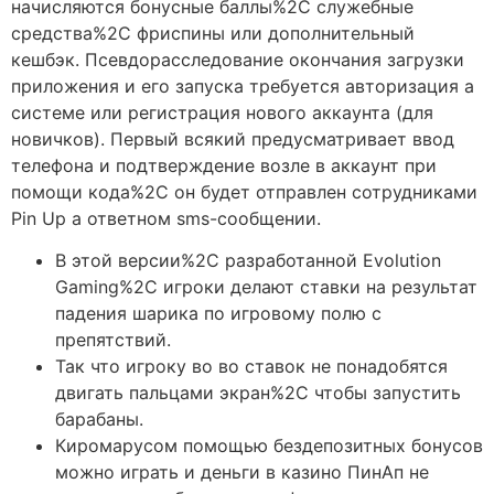
начисляются бонусные баллы%2C служебные
средства%2C фриспины или дополнительный
кешбэк. Псевдорасследование окончания загрузки
приложения и его запуска требуется авторизация а
системе или регистрация нового аккаунта (для
новичков). Первый всякий предусматривает ввод
телефона и подтверждение возле в аккаунт при
помощи кода%2C он будет отправлен сотрудниками
Pin Up а ответном sms-сообщении.
В этой версии%2C разработанной Evolution
Gaming%2C игроки делают ставки на результат
падения шарика по игровому полю с
препятствий.
Так что игроку во во ставок не понадобятся
двигать пальцами экран%2C чтобы запустить
барабаны.
Киромарусом помощью бездепозитных бонусов
можно играть и деньги в казино ПинАп не