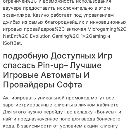
ограничен%2C и возможность использования
ваучера предоставить исключительно в этом
экземпляре. Казино работает под управлением
джибах из самых благороднейших и инновационных
игровых провайдеров%2C включая Microgaming%2C
NetEnt%2C Evolution Gaming%2C 1x2Gaming и
iSoftBet.
подробную Доступных Игр
спасась Pin-up– Лучшие
Игровые Автоматы И
Провайдеры Софта
Активировать уникальной промокод могут все
зарегистрированные клиенты в личном кабинете.
Для этого нужно перейдут во вкладку «Бонусы» и
найти предназначенное поле для ввода бонусного
кода. В зависимости от условием акции клиенту