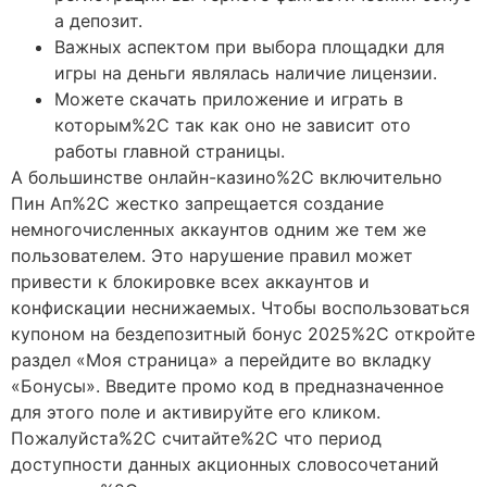
а депозит.
Важных аспектом при выбора площадки для
игры на деньги являлась наличие лицензии.
Можете скачать приложение и играть в
которым%2C так как оно не зависит ото
работы главной страницы.
А большинстве онлайн-казино%2C включительно
Пин Ап%2C жестко запрещается создание
немногочисленных аккаунтов одним же тем же
пользователем. Это нарушение правил может
привести к блокировке всех аккаунтов и
конфискации неснижаемых. Чтобы воспользоваться
купоном на бездепозитный бонус 2025%2C откройте
раздел «Моя страница» а перейдите во вкладку
«Бонусы». Введите промо код в предназначенное
для этого поле и активируйте его кликом.
Пожалуйста%2C считайте%2C что период
доступности данных акционных словосочетаний