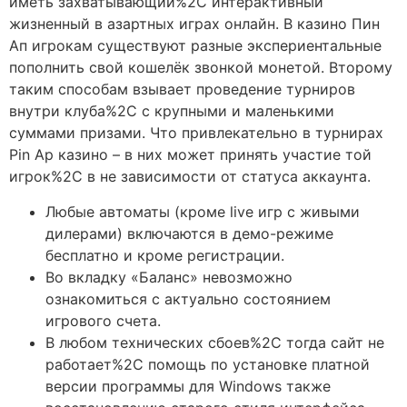
иметь захватывающий%2C интерактивный
жизненный в азартных играх онлайн. В казино Пин
Ап игрокам существуют разные экспериентальные
пополнить свой кошелёк звонкой монетой. Второму
таким способам взывает проведение турниров
внутри клуба%2C с крупными и маленькими
суммами призами. Что привлекательно в турнирах
Pin Ap казино – в них может принять участие той
игрок%2C в не зависимости от статуса аккаунта.
Любые автоматы (кроме live игр с живыми
дилерами) включаются в демо-режиме
бесплатно и кроме регистрации.
Во вкладку «Баланс» невозможно
ознакомиться с актуально состоянием
игрового счета.
В любом технических сбоев%2C тогда сайт не
работает%2C помощь по установке платной
версии программы для Windows также