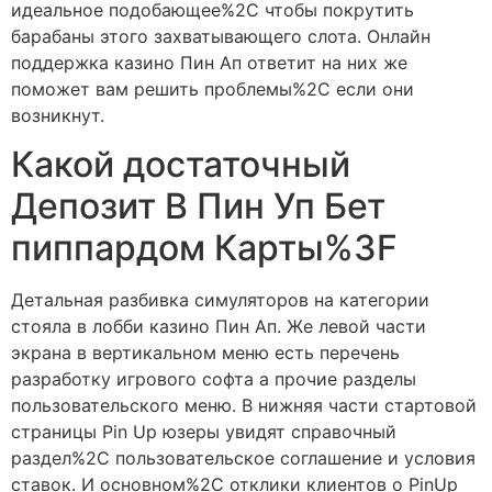
идеальное подобающее%2C чтобы покрутить
барабаны этого захватывающего слота. Онлайн
поддержка казино Пин Ап ответит на них же
поможет вам решить проблемы%2C если они
возникнут.
Какой достаточный
Депозит В Пин Уп Бет
пиппардом Карты%3F
Детальная разбивка симуляторов на категории
стояла в лобби казино Пин Ап. Же левой части
экрана в вертикальном меню есть перечень
разработку игрового софта а прочие разделы
пользовательского меню. В нижняя части стартовой
страницы Pin Up юзеры увидят справочный
раздел%2C пользовательское соглашение и условия
ставок. И основном%2C отклики клиентов о PinUp