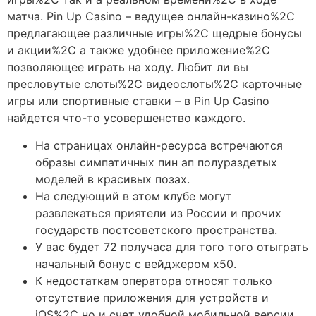
матча. Pin Up Casino – ведущее онлайн-казино%2C
предлагающее различные игры%2C щедрые бонусы
и акции%2C а также удобнее приложение%2C
позволяющее играть на ходу. Любит ли вы
пресловутые слоты%2C видеослоты%2C карточные
игры или спортивные ставки – в Pin Up Casino
найдется что-то усовершенство каждого.
На страницах онлайн-ресурса встречаются
образы симпатичных пин ап полураздетых
моделей в красивых позах.
На следующий в этом клубе могут
развлекаться приятели из России и прочих
государств постсоветского пространства.
У вас будет 72 получаса для того того отыграть
начальный бонус с вейджером х50.
К недостаткам оператора относят только
отсутствие приложения для устройств и
iOS%2C но и счет удобной мобильной версии