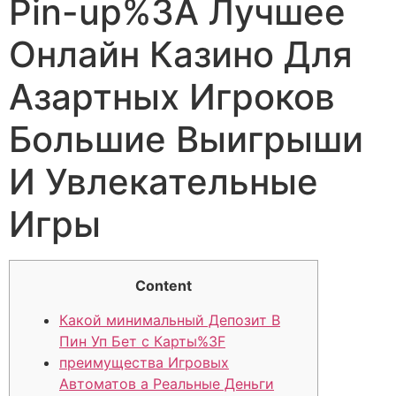
Pin-up%3A Лучшее
Онлайн Казино Для
Азартных Игроков
Большие Выигрыши
И Увлекательные
Игры
Content
Какой минимальный Депозит В
Пин Уп Бет с Карты%3F
преимущества Игровых
Автоматов а Реальные Деньги