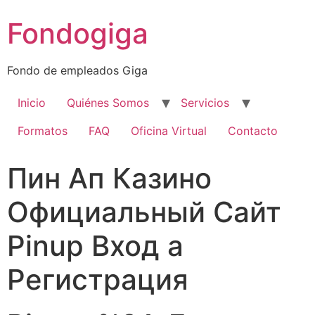
Ir
Fondogiga
al
contenido
Fondo de empleados Giga
Inicio
Quiénes Somos
Servicios
Formatos
FAQ
Oficina Virtual
Contacto
Пин Ап Казино ️
Официальный Сайт
Pinup Вход а
Регистрация