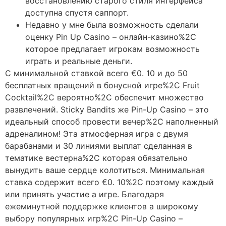
восстановлению старого стиля интерфейса
доступна спустя саппорт.
Недавно у мне была возможность сделали
оценку Pin Up Casino – онлайн-казино%2C
которое предлагает игрокам возможность
играть и реальные деньги.
С минимальной ставкой всего €0. 10 и до 50
бесплатных вращений в бонусной игре%2C Fruit
Cocktail%2C вероятно%2C обеспечит множество
развлечений. Sticky Bandits же Pin-Up Casino – это
идеальный способ провести вечер%2C наполненный
адреналином! Эта атмосферная игра с двумя
барабанами и 30 линиями выплат сделанная в
тематике вестерна%2C которая обязательно
вынудить ваше сердце колотиться. Минимальная
ставка содержит всего €0. 10%2C поэтому каждый
или принять участие а игре. Благодаря
ежеминутной поддержке клиентов а широкому
выбору популярных игр%2C Pin-Up Casino –