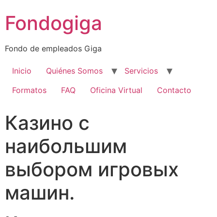
Ir
Fondogiga
al
contenido
Fondo de empleados Giga
Inicio
Quiénes Somos
Servicios
Formatos
FAQ
Oficina Virtual
Contacto
Казино с
наибольшим
выбором игровых
машин.