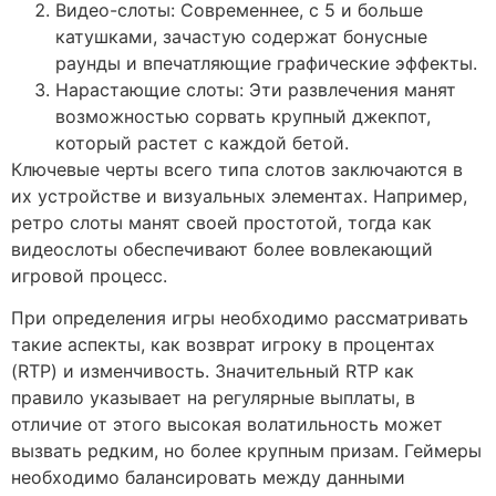
Видео-слоты: Современнее, с 5 и больше
катушками, зачастую содержат бонусные
раунды и впечатляющие графические эффекты.
Нарастающие слоты: Эти развлечения манят
возможностью сорвать крупный джекпот,
который растет с каждой бетой.
Ключевые черты всего типа слотов заключаются в
их устройстве и визуальных элементах. Например,
ретро слоты манят своей простотой, тогда как
видеослоты обеспечивают более вовлекающий
игровой процесс.
При определения игры необходимо рассматривать
такие аспекты, как возврат игроку в процентах
(RTP) и изменчивость. Значительный RTP как
правило указывает на регулярные выплаты, в
отличие от этого высокая волатильность может
вызвать редким, но более крупным призам. Геймеры
необходимо балансировать между данными