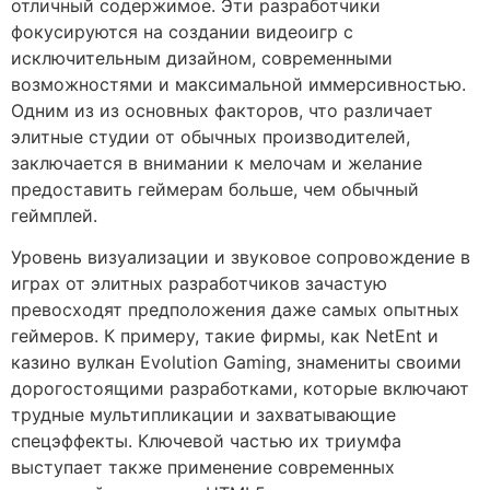
отличный содержимое. Эти разработчики
фокусируются на создании видеоигр с
исключительным дизайном, современными
возможностями и максимальной иммерсивностью.
Одним из из основных факторов, что различает
элитные студии от обычных производителей,
заключается в внимании к мелочам и желание
предоставить геймерам больше, чем обычный
геймплей.
Уровень визуализации и звуковое сопровождение в
играх от элитных разработчиков зачастую
превосходят предположения даже самых опытных
геймеров. К примеру, такие фирмы, как NetEnt и
казино вулкан Evolution Gaming, знамениты своими
дорогостоящими разработками, которые включают
трудные мультипликации и захватывающие
спецэффекты. Ключевой частью их триумфа
выступает также применение современных