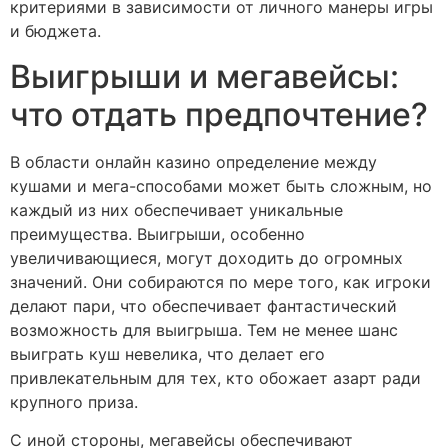
критериями в зависимости от личного манеры игры
и бюджета.
Выигрыши и мегавейсы:
что отдать предпочтение?
В области онлайн казино определение между
кушами и мега-способами может быть сложным, но
каждый из них обеспечивает уникальные
преимущества. Выигрыши, особенно
увеличивающиеся, могут доходить до огромных
значений. Они собираются по мере того, как игроки
делают пари, что обеспечивает фантастический
возможность для выигрыша. Тем не менее шанс
выиграть куш невелика, что делает его
привлекательным для тех, кто обожает азарт ради
крупного приза.
С иной стороны, мегавейсы обеспечивают