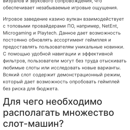
визуалов и звукового сопровождения, что
обеспечивает незабываемые игровые ощущения.
Игровое заведение казино вулкан взаимодействует
с топовыми провайдерами ПО, например, NetEnt,
Microgaming и Playtech. Данное дает возможность
постоянно обновлять ассортимент геймплея и
предоставлять пользователям уникальные новинки.
С помощью удобной навигации и эффективной
фильтров, пользователи могут без труда отыскивать
любимые слоты или исследовать новые варианты.
Всякий слот содержит демонстрационный режим,
который дает возможность опробовать геймплей
без риска для бюджета.
Для чего необходимо
располагать множество
слот-машин?