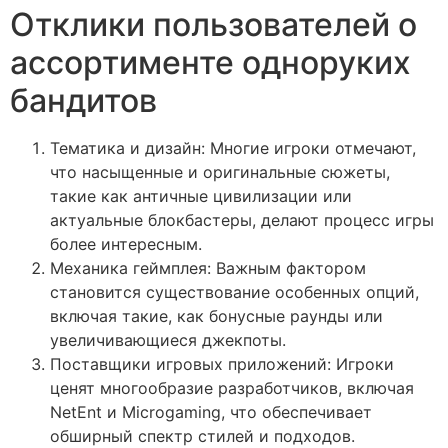
Отклики пользователей о
ассортименте одноруких
бандитов
Тематика и дизайн: Многие игроки отмечают,
что насыщенные и оригинальные сюжеты,
такие как античные цивилизации или
актуальные блокбастеры, делают процесс игры
более интересным.
Механика геймплея: Важным фактором
становится существование особенных опций,
включая такие, как бонусные раунды или
увеличивающиеся джекпоты.
Поставщики игровых приложений: Игроки
ценят многообразие разработчиков, включая
NetEnt и Microgaming, что обеспечивает
обширный спектр стилей и подходов.