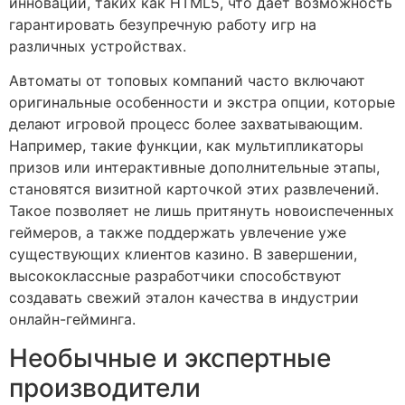
инноваций, таких как HTML5, что дает возможность
гарантировать безупречную работу игр на
различных устройствах.
Автоматы от топовых компаний часто включают
оригинальные особенности и экстра опции, которые
делают игровой процесс более захватывающим.
Например, такие функции, как мультипликаторы
призов или интерактивные дополнительные этапы,
становятся визитной карточкой этих развлечений.
Такое позволяет не лишь притянуть новоиспеченных
геймеров, а также поддержать увлечение уже
существующих клиентов казино. В завершении,
высококлассные разработчики способствуют
создавать свежий эталон качества в индустрии
онлайн-гейминга.
Необычные и экспертные
производители