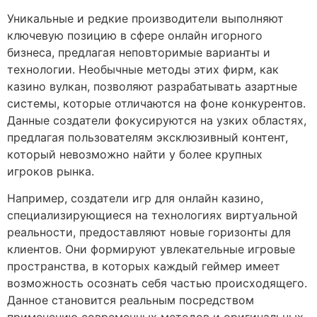
Уникальные и редкие производители выполняют
ключевую позицию в сфере онлайн игорного
бизнеса, предлагая неповторимые варианты и
технологии. Необычные методы этих фирм, как
казино вулкан, позволяют разрабатывать азартные
системы, которые отличаются на фоне конкурентов.
Данные создатели фокусируются на узких областях,
предлагая пользователям эксклюзивный контент,
который невозможно найти у более крупных
игроков рынка.
Например, создатели игр для онлайн казино,
специализирующиеся на технологиях виртуальной
реальности, предоставляют новые горизонты для
клиентов. Они формируют увлекательные игровые
пространства, в которых каждый геймер имеет
возможность осознать себя частью происходящего.
Данное становится реальным посредством