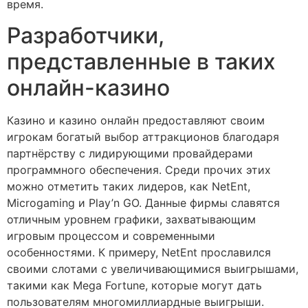
время.
Разработчики,
представленные в таких
онлайн-казино
Казино и казино онлайн предоставляют своим
игрокам богатый выбор аттракционов благодаря
партнёрству с лидирующими провайдерами
программного обеспечения. Среди прочих этих
можно отметить таких лидеров, как NetEnt,
Microgaming и Play’n GO. Данные фирмы славятся
отличным уровнем графики, захватывающим
игровым процессом и современными
особенностями. К примеру, NetEnt прославился
своими слотами с увеличивающимися выигрышами,
такими как Mega Fortune, которые могут дать
пользователям многомиллиардные выигрыши.