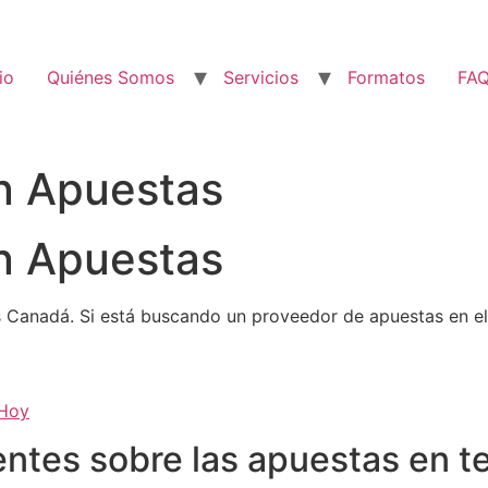
io
Quiénes Somos
Servicios
Formatos
FA
En Apuestas
En Apuestas
as Canadá. Si está buscando un proveedor de apuestas en el
 Hoy
ntes sobre las apuestas en t