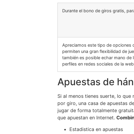
Durante el bono de giros gratis, par
Apreciamos este tipo de opciones 
permiten una gran flexibilidad de ju
también es posible echar mano de 
perfiles en redes sociales de la web
Apuestas de hán
Si al menos tienes suerte, lo que
por giro, una casa de apuestas d
jugar de forma totalmente gratui
que apuestan en Internet.
Combin
Estadistica en apuestas