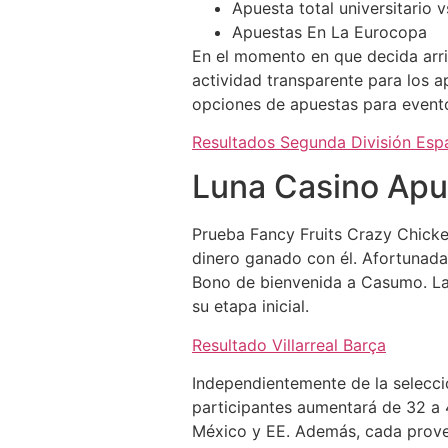
Apuesta total universitario v
Apuestas En La Eurocopa
En el momento en que decida arrie
actividad transparente para los 
opciones de apuestas para evento
Resultados Segunda División Esp
Luna Casino Apue
Prueba Fancy Fruits Crazy Chicken
dinero ganado con él. Afortunada
Bono de bienvenida a Casumo. La
su etapa inicial.
Resultado Villarreal Barça
Independientemente de la selecci
participantes aumentará de 32 a
México y EE. Además, cada provee