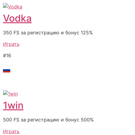
Vodka
350 FS за регистрацию и бонус 125%
Играть
#16
1win
500 FS за регистрацию и бонус 500%
Играть