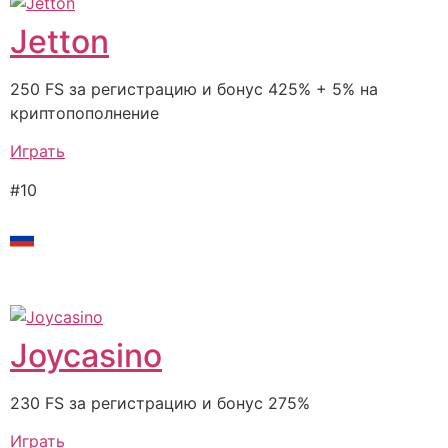
Jetton
250 FS за регистрацию и бонус 425% + 5% на
криптопополнение
Играть
#10
Joycasino
230 FS за регистрацию и бонус 275%
Играть