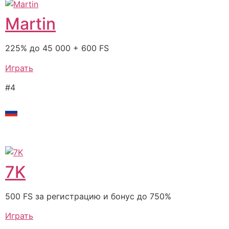
Martin
225% до 45 000 + 600 FS
Играть
#4
7K
500 FS за регистрацию и бонус до 750%
Играть