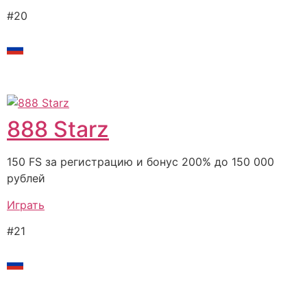
#20
888 Starz
150 FS за регистрацию и бонус 200% до 150 000
рублей
Играть
#21